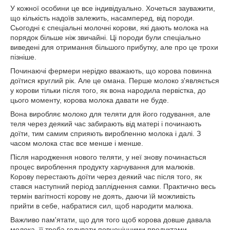
У кожної особини це все індивідуально. Хочеться зауважити,
що кількість надоїв залежить, насамперед, від породи.
Сьогодні є спеціальні молочні корови, які дають молока на
порядок більше ніж звичайні. Ці породи були спеціально
виведені для отримання більшого прибутку, але про це трохи
пізніше.
Починаючі фермери нерідко вважають, що корова повинна
доїтися круглий рік. Але це омана. Перше молоко з'являється
у корови тільки після того, як вона народила первістка, до
цього моменту, корова молока давати не буде.
Вона виробляє молоко для теляти для його годування, але
теля через деякий час забирають від матері і починають
доїти, тим самим сприяють виробленню молока і далі. З
часом молока стає все менше і менше.
Після народження нового теляти, у неї знову починається
процес вироблення продукту харчування для малюків.
Корову перестають доїти через деякий час після того, як
стався наступний період запліднення самки. Практично весь
термін вагітності корову не доять, даючи їй можливість
прийти в себе, набратися сил, щоб народити малюка.
Важливо пам'ятати, що для того щоб корова довше давала
молока, її треба годувати повноцінними продуктами