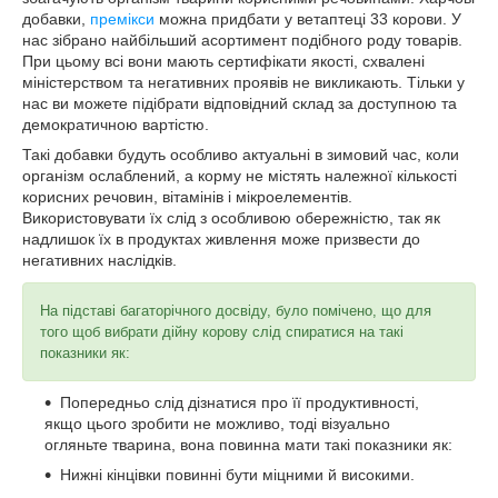
добавки,
премікси
можна придбати у ветаптеці 33 корови. У
нас зібрано найбільший асортимент подібного роду товарів.
При цьому всі вони мають сертифікати якості, схвалені
міністерством та негативних проявів не викликають. Тільки у
нас ви можете підібрати відповідний склад за доступною та
демократичною вартістю.
Такі добавки будуть особливо актуальні в зимовий час, коли
організм ослаблений, а корму не містять належної кількості
корисних речовин, вітамінів і мікроелементів.
Використовувати їх слід з особливою обережністю, так як
надлишок їх в продуктах живлення може призвести до
негативних наслідків.
На підставі багаторічного досвіду, було помічено, що для
того щоб вибрати дійну корову слід спиратися на такі
показники як:
Попередньо слід дізнатися про її продуктивності,
якщо цього зробити не можливо, тоді візуально
огляньте тварина, вона повинна мати такі показники як:
Нижні кінцівки повинні бути міцними й високими.