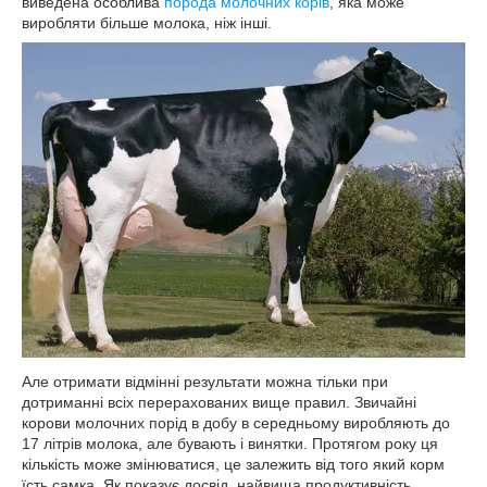
виведена особлива
порода молочних корів
, яка може
виробляти більше молока, ніж інші.
Але отримати відмінні результати можна тільки при
дотриманні всіх перерахованих вище правил. Звичайні
корови молочних порід в добу в середньому виробляють до
17 літрів молока, але бувають і винятки. Протягом року ця
кількість може змінюватися, це залежить від того який корм
їсть самка. Як показує досвід, найвища продуктивність