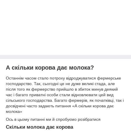
А скільки корова дає молока?
Останнім часом стало потроху відроджуватися фермерське
господарство. Так, сьогодні це не дуже великі стада, але
після того як фермерство прийшло в збиток минув деякий
час і багато приватні особи стали відновлювати цей вид
сільського господарства. Багато фермерів, як початківці, так і
досвідчені часто задають питання «А скільки корова дає
молока»
Ось в цьому питанні ми й спробуємо розібратися
Скільки молока дає корова