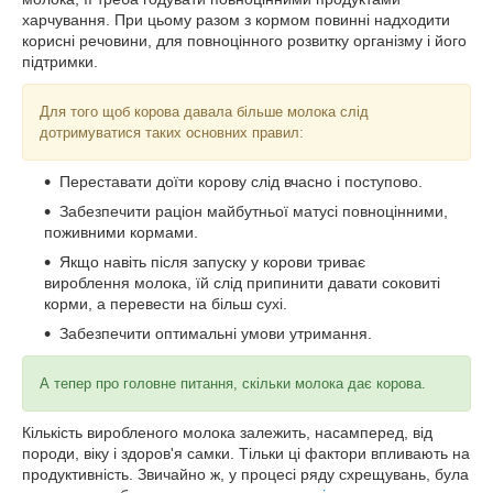
харчування. При цьому разом з кормом повинні надходити
корисні речовини, для повноцінного розвитку організму і його
підтримки.
Для того щоб корова давала більше молока слід
дотримуватися таких основних правил:
Переставати доїти корову слід вчасно і поступово.
Забезпечити раціон майбутньої матусі повноцінними,
поживними кормами.
Якщо навіть після запуску у корови триває
вироблення молока, їй слід припинити давати соковиті
корми, а перевести на більш сухі.
Забезпечити оптимальні умови утримання.
А тепер про головне питання, скільки молока дає корова.
Кількість виробленого молока залежить, насамперед, від
породи, віку і здоров'я самки. Тільки ці фактори впливають на
продуктивність. Звичайно ж, у процесі ряду схрещувань, була