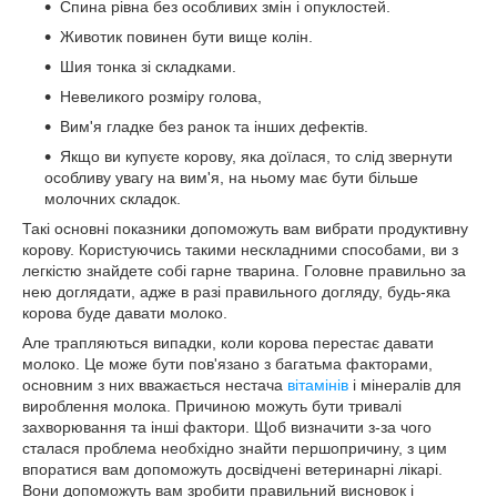
Спина рівна без особливих змін і опуклостей.
Животик повинен бути вище колін.
Шия тонка зі складками.
Невеликого розміру голова,
Вим'я гладке без ранок та інших дефектів.
Якщо ви купуєте корову, яка доїлася, то слід звернути
особливу увагу на вим'я, на ньому має бути більше
молочних складок.
Такі основні показники допоможуть вам вибрати продуктивну
корову. Користуючись такими нескладними способами, ви з
легкістю знайдете собі гарне тварина. Головне правильно за
нею доглядати, адже в разі правильного догляду, будь-яка
корова буде давати молоко.
Але трапляються випадки, коли корова перестає давати
молоко. Це може бути пов'язано з багатьма факторами,
основним з них вважається нестача
вітамінів
і мінералів для
вироблення молока. Причиною можуть бути тривалі
захворювання та інші фактори. Щоб визначити з-за чого
сталася проблема необхідно знайти першопричину, з цим
впоратися вам допоможуть досвідчені ветеринарні лікарі.
Вони допоможуть вам зробити правильний висновок і