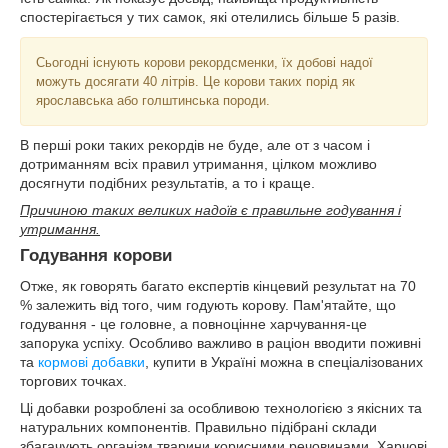
спостерігається у тих самок, які отелились більше 5 разів.
Сьогодні існують корови рекордсменки, їх добові надої
можуть досягати 40 літрів. Це корови таких порід як
ярославська або голштинська породи.
В перші роки таких рекордів не буде, але от з часом і
дотриманням всіх правил утримання, цілком можливо
досягнути подібних результатів, а то і краще.
Причиною таких великих надоїв є правильне годування і
утримання.
Годування корови
Отже, як говорять багато експертів кінцевий результат на 70
% залежить від того, чим годують корову. Пам'ятайте, що
годування - це головне, а повноцінне харчування-це
запорука успіху. Особливо важливо в раціон вводити поживні
та
кормові добавки
, купити в Україні можна в спеціалізованих
торгових точках.
Ці добавки розроблені за особливою технологією з якісних та
натуральних компонентів. Правильно підібрані склади
збагачують організм тварини корисними речовинами. Харчові