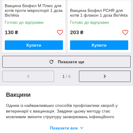
Вакцина Біофел M Плюс для
котів проти мікроспорії 1 доза
Вакцина Біофел PCHR для
BioVeta
котів 1 флакон 1 доза BioVeta
Готово до відправки
Готово до відправки
130
203
₴
₴
Купити
Купити
Показати ще
1
/ 6
Вакцини
Одним із найважливіших способів профілактики хвороб у
ветеринарії є вакцинація. Завдяки цьому методу стає
можливим змінити структуру захворювань інфекційного
характеру, відсоток захворюваності звести до мінімуму. Це
стосується всіх патологій. Завдяки вакцинації стає можливим
Показати все