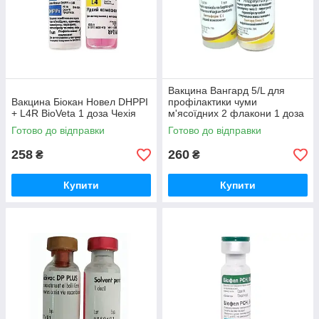
Вакцина Вангард 5/L для
Вакцина Біокан Новел DHPPI
профілактики чуми
+ L4R BioVeta 1 доза Чехія
м'ясоїдних 2 флакони 1 доза
Zoetis
Готово до відправки
Готово до відправки
258
260
₴
₴
Купити
Купити