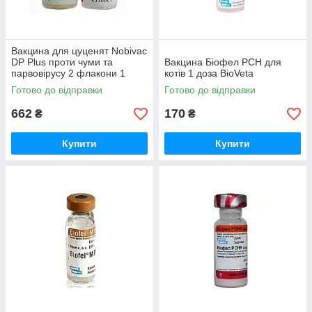
Вакцина для цуценят Nobivac
DP Plus проти чуми та
Вакцина Біофел PCH для
парвовірусу 2 флакони 1
котів 1 доза BioVeta
доза Nobivac
Готово до відправки
Готово до відправки
662
170
₴
₴
Купити
Купити