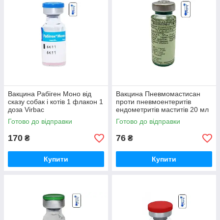
Вакцина Рабіген Моно від
Вакцина Пневмомастисан
сказу собак і котів 1 флакон 1
проти пневмоентеритів
доза Virbac
ендометритів маститів 20 мл
НКІБШМ
Готово до відправки
Готово до відправки
170
76
₴
₴
Купити
Купити