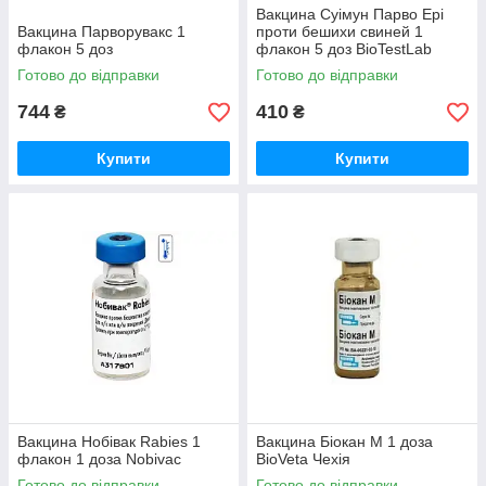
Вакцина Суімун Парво Ері
Вакцина Парворувакс 1
проти бешихи свиней 1
флакон 5 доз
флакон 5 доз BioTestLab
Готово до відправки
Готово до відправки
744
410
₴
₴
Купити
Купити
Вакцина Нобівак Rabies 1
Вакцина Біокан М 1 доза
флакон 1 доза Nobivac
BioVeta Чехія
Готово до відправки
Готово до відправки