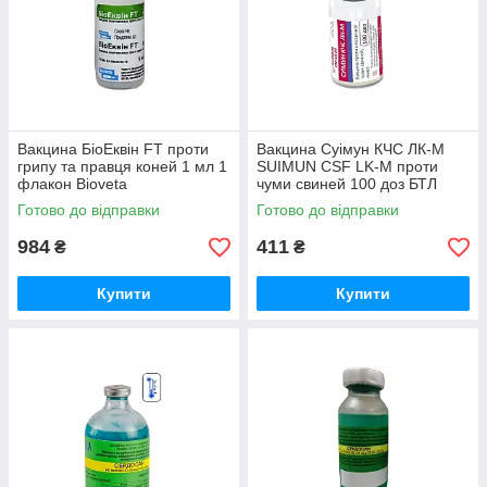
Вакцина БіоЕквін FТ проти
Вакцина Суімун КЧС ЛК-М
грипу та правця коней 1 мл 1
SUIMUN CSF LK-M проти
флакон Bioveta
чуми свиней 100 доз БТЛ
Готово до відправки
Готово до відправки
984
411
₴
₴
Купити
Купити