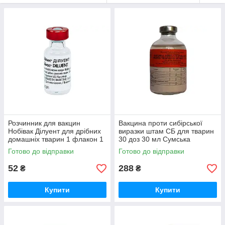
Розчинник для вакцин
Вакцина проти сибірської
Нобівак Ділуент для дрібних
виразки штам СБ для тварин
домашніх тварин 1 флакон 1
30 доз 30 мл Сумська
доза Intervet
БіоФабрика
Готово до відправки
Готово до відправки
52
288
₴
₴
Купити
Купити