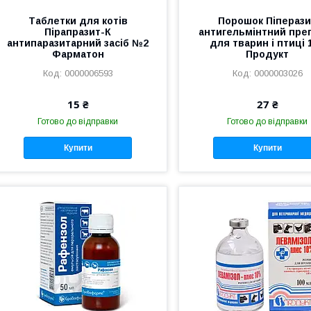
Таблетки для котів
Порошок Піпераз
Пірапразит-К
антигельмінтний пре
антипаразитарний засіб №2
для тварин і птиці 1
Фарматон
Продукт
0000006593
0000003026
15 ₴
27 ₴
Готово до відправки
Готово до відправки
Купити
Купити