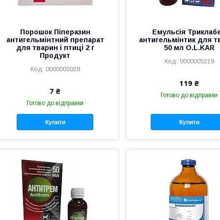
Порошок Піперазин
Емульсія Триклаб
антигельмінтний препарат
антигельмінтик для т
для тварин і птиці 2 г
50 мл O.L.KAR
Продукт
0000005219
0000003028
119 ₴
7 ₴
Готово до відправки
Готово до відправки
Купити
Купити