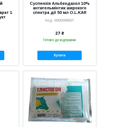
ій
Суспензія Альбендазол 10%
антигельмінтик широкого
арат 1
спектра дії 50 мл O.L.KAR
укт
0000006607
27 ₴
Готово до відправки
Купити