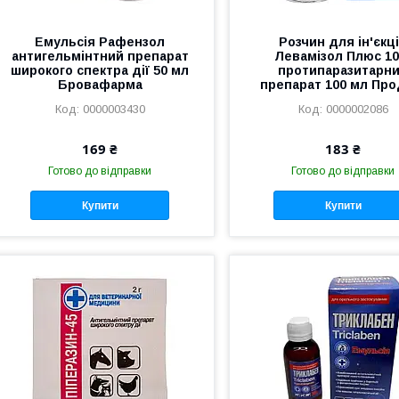
Емульсія Рафензол
Розчин для ін'єкц
антигельмінтний препарат
Левамізол Плюс 1
широкого спектра дії 50 мл
протипаразитарн
Бровафарма
препарат 100 мл Про
0000003430
0000002086
169 ₴
183 ₴
Готово до відправки
Готово до відправки
Купити
Купити