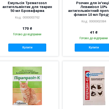
Емульсія Трематозол
Розчин для ін'єкц
антигельмінтик для тварин
Левамізол 10%
50 мл Бровафарма
антигельмінтний преп
флакон 10 мл Прод
0000003762
0000002084
170 ₴
41 ₴
Готово до відправки
Готово до відправки
Купити
Купити