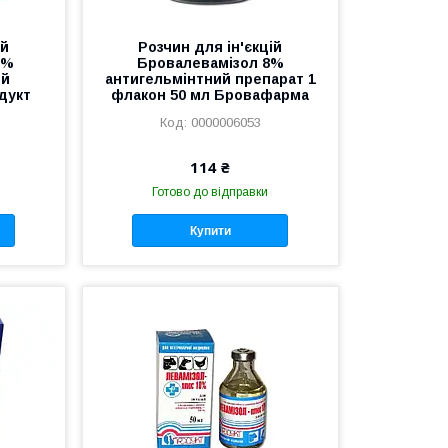
ій
Розчин для ін'єкцій
0%
Бровалевамізол 8%
ий
антигельмінтний препарат 1
дукт
флакон 50 мл Бровафарма
0000006053
114 ₴
Готово до відправки
Купити