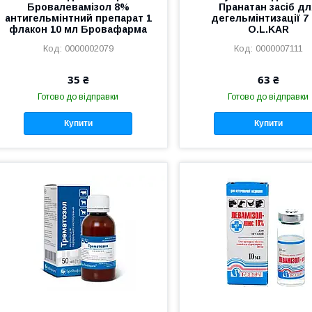
Бровалевамізол 8%
Пранатан засіб д
антигельмінтний препарат 1
дегельмінтизації 7
флакон 10 мл Бровафарма
O.L.KAR
0000002079
0000007111
35 ₴
63 ₴
Готово до відправки
Готово до відправки
Купити
Купити