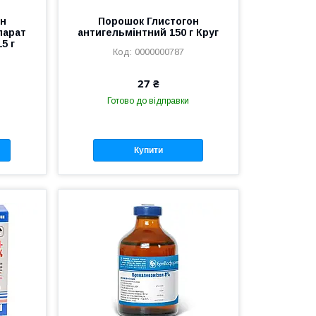
ин
Порошок Глистогон
парат
антигельмінтний 150 г Круг
5 г
0000000787
27 ₴
Готово до відправки
Купити