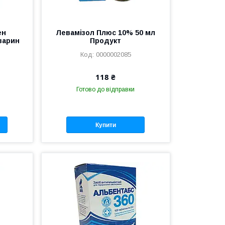
ен
Левамізол Плюс 10% 50 мл
варин
Продукт
0000002085
118 ₴
Готово до відправки
Купити