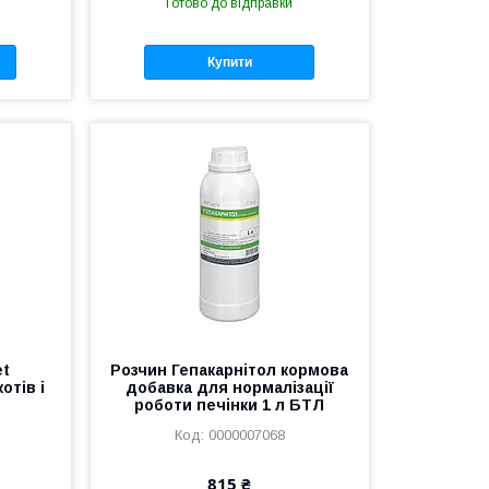
Готово до відправки
Купити
et
Розчин Гепакарнітол кормова
отів і
добавка для нормалізації
роботи печінки 1 л БТЛ
0000007068
815 ₴