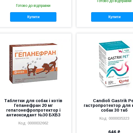
Готово до відправки
Готово до відправки
Купити
Купити
Таблетки для собак і котів
Candioli Gastrik P
Гепанефран 20 мг
гастропротектор для к
гепатонефропротектор і
собак 30 таб
антиоксидант №30 БХВЗ
0000035323
0000032662
646 ₴