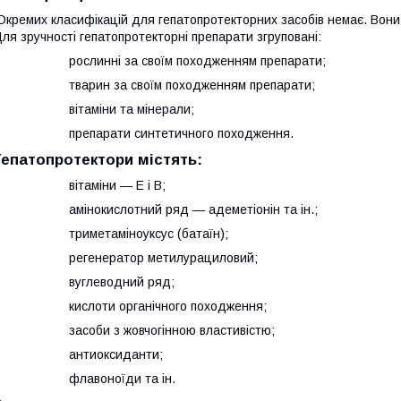
Окремих класифікацій для гепатопротекторних засобів немає. Вони рі
ля зручності гепатопротекторні препарати згруповані:
· рослинні за своїм походженням препарати;
· тварин за своїм походженням препарати;
· вітаміни та мінерали;
· препарати синтетичного походження.
Гепатопротектори містять:
· вітаміни — Е і В;
· амінокислотний ряд — адеметіонін та ін.;
· триметаміноуксус (батаїн);
· регенератор метилурациловий;
· вуглеводний ряд;
· кислоти органічного походження;
· засоби з жовчогінною властивістю;
· антиоксиданти;
· флавоноїди та ін.