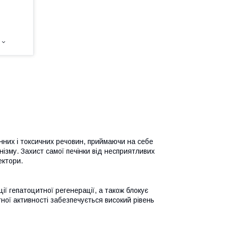
енних і токсичних речовин, приймаючи на себе
ізму. Захист самої печінки від несприятливих
ектори.
ї гепатоцитної регенерації, а також блокує
ої активності забезпечується високий рівень