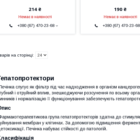
214 ₴
190 ₴
Немає в наявності
Немає в наявності
+380 (67) 470-23-68
+380 (67) 470-23-68
Гепатопротектори
Печінка слугує як фільтр під час надходження в організм канцерог
губний і отруйний вплив, знешкоджуючи розсунення по всьому орган
инників і нормалізацію її функціонування забезпечують гепатопрот
Опис
Фармакотерапевтикова група гепатопротекторів здатна до стимуляці
уйнування мембран у клітинах. За допомогою підвищення ферментн
етоксикації. Печінка набуває стійкості до патологій.
Класифікація