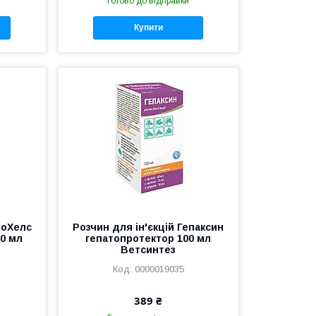
Готово до відправки
Купити
ооХелс
Розчин для ін'єкцій Гепаксин
00 мл
гепатопротектор 100 мл
Ветсинтез
0000019035
389 ₴