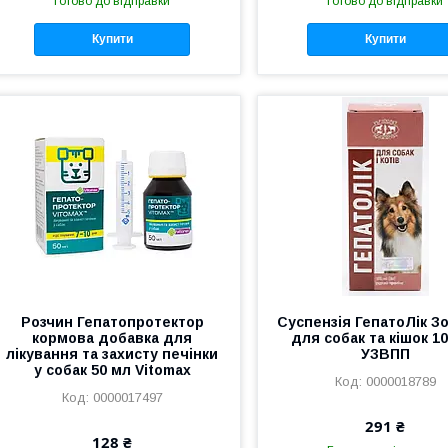
Готово до відправки
Готово до відправки
Купити
Купити
Розчин Гепатопротектор
Суспензія ГепатоЛік З
кормова добавка для
для собак та кішок 1
лікування та захисту печінки
УЗВПП
у собак 50 мл Vitomax
0000018789
0000017497
291 ₴
128 ₴