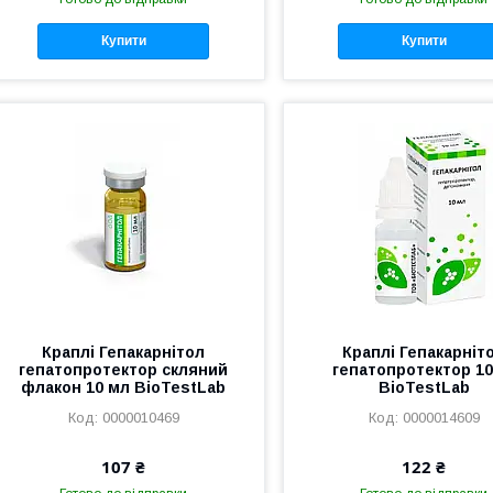
Купити
Купити
Краплі Гепакарнітол
Краплі Гепакарніт
гепатопротектор скляний
гепатопротектор 1
флакон 10 мл BioTestLab
BioTestLab
0000010469
0000014609
107 ₴
122 ₴