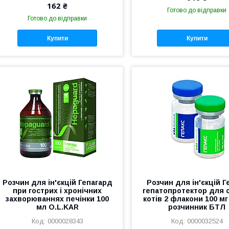
162 ₴
Готово до відправки
Готово до відправки
Купити
Купити
Розчин для ін'єкцій Гепагард
Розчин для ін'єкцій Г
при гострих і хронічних
гепатопротектор для с
захворюваннях печінки 100
котів 2 флакони 100 мг
мл O.L.KAR
розчинник БТЛ
0000028343
0000032524