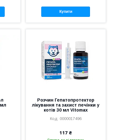
Купити
ол
Розчин Гепатопротектор
0мл
лікування та захист печінки у
котів 30 мл Vitomax
0000017496
117 ₴