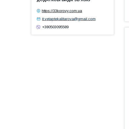
https://33korovy.com.ua
it.vetaptekalitarova@gmail.com
+380503095589