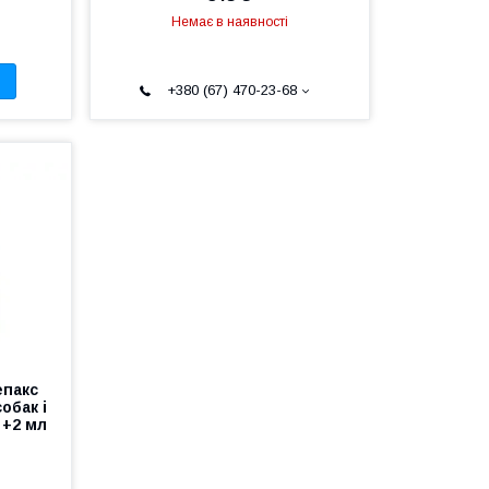
Немає в наявності
+380 (67) 470-23-68
епакс
обак і
 +2 мл