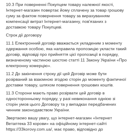
10.3 При поверненні Покупцем товару належної якості,
Інтернет-магазин повертає йому сплачену за товар грошову
суму за фактом повернення товару за вирахуванням
компенсації витрат Інтернет-магазину, пов'язаних з
доставкою товару Покупцеві.
Строк дії договору
11.1 Електронний договір вважається укладеним з моменту
одержання особою, яка направила пропозицію укласти такий
договір, відповіді про прийняття цієї пропозиції в порядку,
визначеному частиною шостою статті 11 Закону України «Про
електронну комерцію».
11.2 До закінчення строку дії цей Договір може бути
розірваний за взаємною згодою сторін до моменту фактичної
доставки товару, шляхом повернення грошових коштів.
11.3 Сторони мають право розірвати цей договір в
односторонньому порядку, у разі невиконання однією зі
сторін умов цього Договору та у випадках передбачених
чинним законодавством України.
Звертаємо вашу увагу, що інтернет-магазин «Інтернет
Ветаптека 33 корови» на офіційному інтернет-сайті
https://33korovy.com.ua/, має право, відповідно до