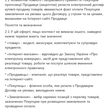
1.2 Моментом повного і безумовного прийняття Покупцем
пропозиції Продавця (акцептом) укласти електронний договір
купівлі-продажу товарів, вважається факт оплати Покупцем
замовлення на умовах цього Договору, у строки та за цінами,
вказаними на Інтернет-сайті Продавця.
Поняття та визначення
2.1 У цій оферті, якщо контекст не вимагає іншого, наведені
нижче терміни мають такі значення:
* «товар» - моделі, аксесуари, комплектуючі та супровідні
предмети;
* «Інтернет-магазин» - відповідно до Закону України «Про
електронну комерцію», засіб для представлення або
реалізації товару, роботи чи послуги шляхом вчинення
електронного правочину.
* «Продавець» - компанія, що реалізує товари, представлені
на Інтернет-сайті.
* «Покупець» - фізична особа, яка уклала з Продавцем
Договір на умовах, викладених нижче.
* «Замовлення» - вибір окремих позицій з переліку товарів,
зазначених Покупцем при розміщенні замовлення та
проведенні оплати.