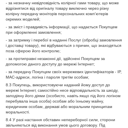
- за незначну невідповідність колірної гами товару, що може
відрізнятися від оригіналу товару виключно через різну
колірну передачу моніторів персональних комп'ютерів
окремих моделей;
- за зміст і правдивість інформації, що надається Покупцем
при оформленні замовлення;
- за затримку і перебої в наданні Послуг (обробці замовлення
і доставці товару), які відбуваються з причин, що знаходяться
поза сферою його контролю;
- за протиправні незаконні дії, здійснені Покупцем за
допомогою даного доступу до мережі Інтернет;
- за передачу Покупцем своїх мережевих ідентифікаторів - IP,
MAC-адреси, логіна і пароля третім особам;
8.3 Покупець, використовуючи наданий йому доступ до
мережі Інтернет, самостійно несе відповідальність за шкоду,
заподіяну його діями (особисто, навіть якщо під його логіном
перебувала інша особа) особам або їхньому майну,
юридичним особам, державі або моральним принципам
моральності.
8.4 У разі настання обставин непереборної сили, сторони
звільняються від виконання умов цього договору. Під