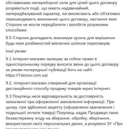
обставинами непереборної сили для цілей цього договору
розуміються події, що мають надзвичайний,
непередбачуваний характер, які виключають або об'єктивно
перешкоджають виконанню цього договору, настання яких
Сторони не могли передбачити і запобігти розумними
способами.
8.5 Сторони докладають максимум зусиль для вирішення
будь-яких розбіжностей виключно шляхом переговорів.
Інші умови
9.1 Інтернет-магазин залишає за собою право в
односторонньому порядку вносити зміни до цього договору
за умови попередньої публікації його на сайті
https://7slonov.com.ua/
9.2. Інтернет-магазин створений для організації
дистанційного способу продажу товарів через Інтернет.
9.3 Покупець несе відповідальність за достовірність
зазначеної при оформленні замовлення інформації. При
цьому, при здійсненні акцепту (оформленні замовлення і
подальшої оплати товару) Покупець надає Продавцю свою
беззастережну згоду на збирання, обробку, зберігання,
використання своїх персональних даних, в розумінні ЗУ «Про