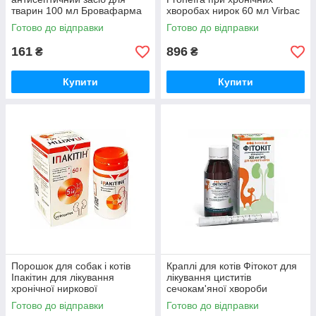
тварин 100 мл Бровафарма
хворобах нирок 60 мл Virbac
Готово до відправки
Готово до відправки
161
896
₴
₴
Купити
Купити
Порошок для собак і котів
Краплі для котів Фітокот для
Іпакітин для лікування
лікування циститів
хронічної ниркової
сечокам'яної хвороби
недостатності 60 г Vetoquinol
захворюваннях нирок та
Готово до відправки
Готово до відправки
уретритів 100 мл БТЛ