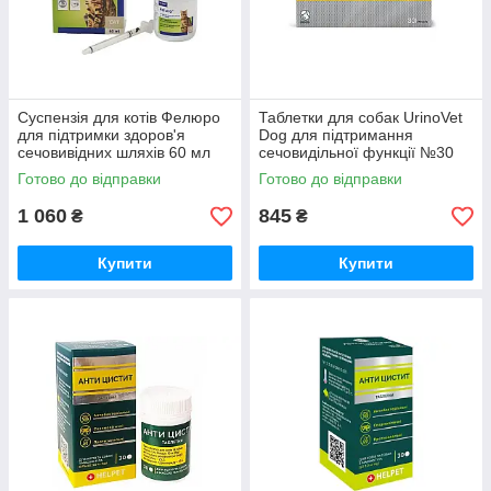
Суспензія для котів Фелюро
Таблетки для собак UrinoVet
для підтримки здоров'я
Dog для підтримання
сечовивідних шляхів 60 мл
сечовидільної функції №30
Virbac
VetExpert
Готово до відправки
Готово до відправки
1 060
845
₴
₴
Купити
Купити