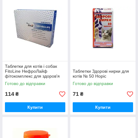
Таблетки для котів і собак
FitoLine НефроЛайф
Таблетки Здорові нирки для
фітокомплекс для здоров'я
котів № 50 Норіс
нирок № 60 AnimAll
Готово до відправки
Готово до відправки
114
71
₴
₴
Купити
Купити