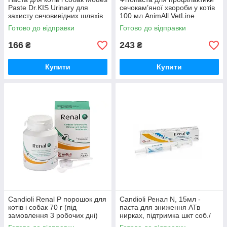
Paste Dr.KIS Urinary для
сечокам’яної хвороби у котів
захисту сечовивідних шляхів
100 мл AnimAll VetLine
50 г ModeS
Urinary
Готово до відправки
Готово до відправки
166
243
₴
₴
Купити
Купити
Candioli Renal Р порошок для
Candioli Ренал N, 15мл -
котів і собак 70 г (під
паста для зниження АТв
замовлення 3 робочих дні)
нирках, підтримка шкт соб./
кот., а/оксідант (під