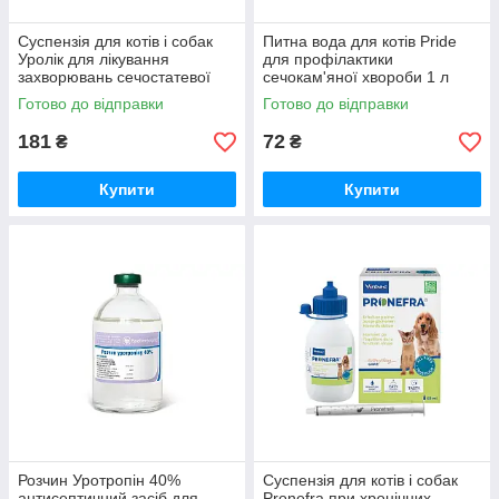
Суспензія для котів і собак
Питна вода для котів Pride
Уролік для лікування
для профілактики
захворювань сечостатевої
сечокам'яної хвороби 1 л
системи та нирок 50 мл Зоо
Дивопрайд
Готово до відправки
Готово до відправки
Хелс
181
72
₴
₴
Купити
Купити
Розчин Уротропін 40%
Суспензія для котів і собак
антисептичний засіб для
Pronefra при хронічних