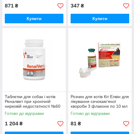
871
347
₴
₴
Купити
Купити
Таблетки для собак і котів
Розчин для котів Кіт Елвін для
Реналвет при хронічній
лікування сечокам'яної
нирковій недостатності №60
хвороби 3 флакони по 10 мл
VetExpert
OL KAR
Готово до відправки
Готово до відправки
1 204
81
₴
₴