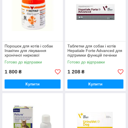
Порошок для котів і собак
Таблетки для собак і котів
Іпакітин для лікування
Hepatiale Forte Advanced для
хронічної ниркової
підтримки функцій печінки
недостатності 180 г
№30 VetExpert
Готово до відправки
Готово до відправки
Vetoquinol
1 800
1 208
₴
₴
Купити
Купити