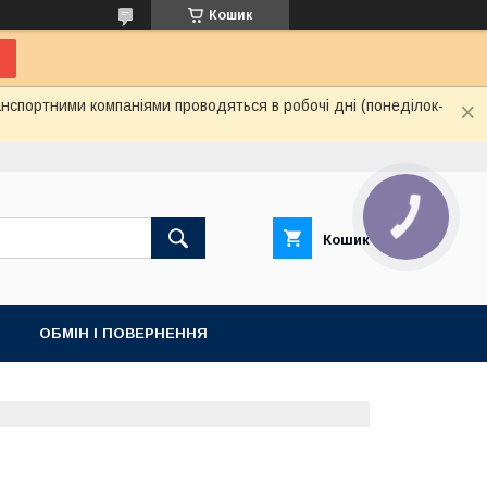
Кошик
нспортними компаніями проводяться в робочі дні (понеділок-
КНОПКА
ЗВ'ЯЗКУ
Кошик
ОБМІН І ПОВЕРНЕННЯ