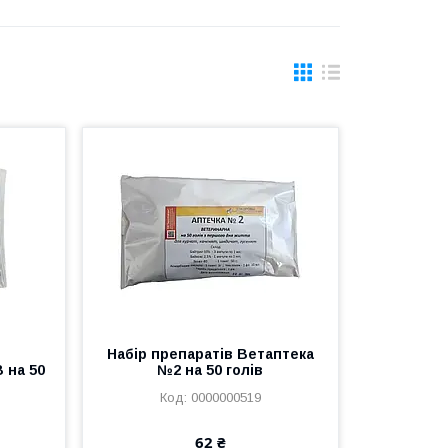
в
Набір препаратів Ветаптека
 на 50
№2 на 50 голів
0000000519
62 ₴