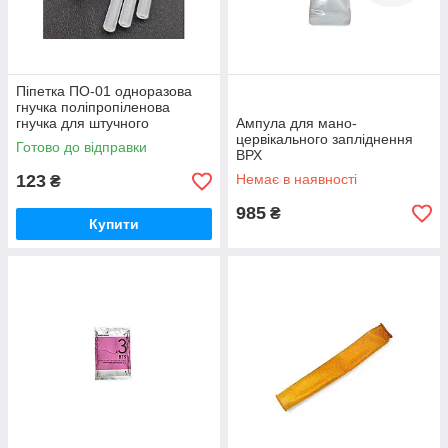
Піпетка ПО-01 одноразова
гнучка поліпропіленова
гнучка для штучного
Ампула для мано-
запліднення 450 мм №10
цервікального запліднення
Готово до відправки
Україна
ВРХ
123
Немає в наявності
₴
985
₴
Купити