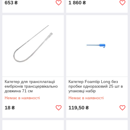
653
1 860
₴
₴
Катетер для трансплатаціі
Катетер Foamtip Long без
ембріонів трансцервікально
пробки одноразовий 25 шт в
довжина 71 см
упаковці набір
Немає в наявності
Немає в наявності
18
119,50
₴
₴