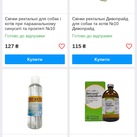
Свічки ректальні для собак і
Свічки ректальні Дивопрайд
котів при параанальному
для собак та котів №10
синуситі та проктиті №10
Дивопрайд
ЗооХелс
Готово до відправки
Готово до відправки
127
115
₴
₴
Купити
Купити