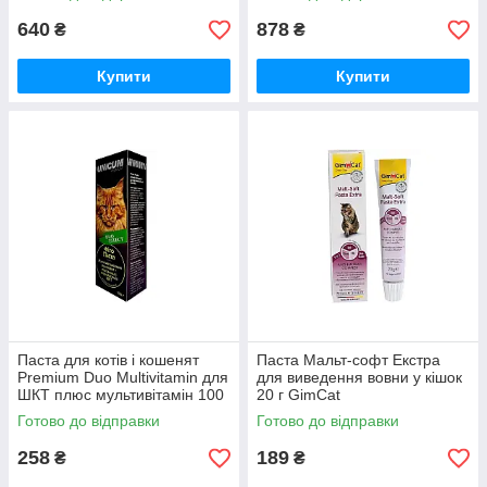
640
878
₴
₴
Купити
Купити
Паста для котів і кошенят
Паста Мальт-софт Екстра
Premium Duo Multivitamin для
для виведення вовни у кішок
ШКТ плюс мультивітамін 100
20 г GimCat
г Unicum
Готово до відправки
Готово до відправки
258
189
₴
₴