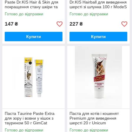
Paste Dr.KIS Hair & Skin для
Dr.KIS Hairball для виведення
покращення стану шкіри та
шерсті зі шлунка 100 г ModeS
шерсті 50 г ModeS
Готово до відправки
Готово до відправки
147
227
₴
₴
Купити
Купити
Паста Тaurine Paste Extra
Паста для котів і кошенят
для зору і вовни у кішок з
Premium для виведення
таурином 50 г GimCat
шерсті 20 г Unicum
Готово до відправки
Готово до відправки