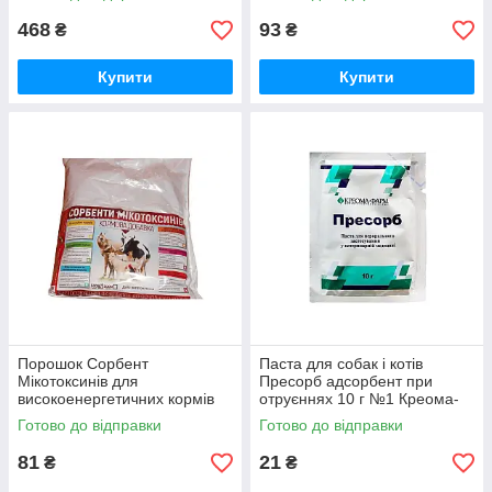
468
93
₴
₴
Купити
Купити
Порошок Сорбент
Паста для собак і котів
Мікотоксинів для
Пресорб адсорбент при
високоенергетичних кормів
отруєннях 10 г №1 Креома-
кормова добавка малиновий
Фарм
Готово до відправки
Готово до відправки
500 г
81
21
₴
₴