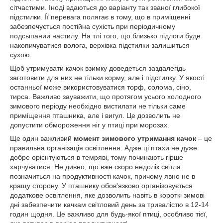
сітчастими. Іноді вдаються до варіанту так званої глибокої
підстилки. Її перевага полягає в тому, що в приміщенні
забезпечується постійна сухість при періодичному
подсыпании настилу. На тлі того, що близько підлоги буде
накопичуватися волога, верхівка підстилки залишиться
сухою.
Щоб утримувати качок взимку доведеться заздалегідь
заготовити для них не тільки корму, але і підстилку. У якості
останньої може використовуватися торф, солома, сіно,
тирса. Важливо зауважити, що протягом усього холодного
зимового періоду необхідно вистилати не тільки саме
приміщення пташника, але і вигул. Це дозволить не
допустити обмороження ніг у птиці при морозах.
Ще один важливий
момент зимового утримання качок
– це
правильна організація освітлення. Адже ці птахи не дуже
добре орієнтуються в темряві, тому починають гірше
харчуватися. Не дивно, що вже скоро недолік світла
позначиться на продуктивності качок, причому явно не в
кращу сторону. У пташнику обов'язково організовується
додаткове освітлення, яке дозволить навіть в короткі зимові
дні забезпечити качкам світловий день за тривалістю в 12-14
годин щодня. Це важливо для будь-якої птиці, особливо тієї,