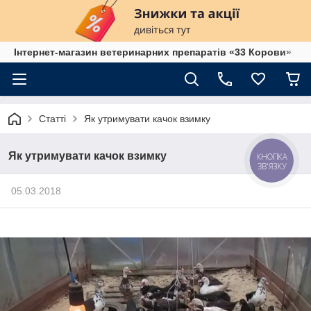
Інтернет-магазин ветеринарних препаратів «33 Корови»
Статті
Як утримувати качок взимку
Як утримувати качок взимку
КНОПКА
ЗВ'ЯЗКУ
05.03.2018