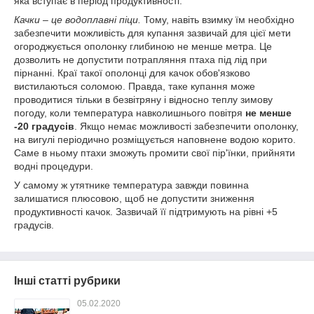
яка вступає в період продуктивності.
Качки – це водоплавні піци.
Тому, навіть взимку їм необхідно
забезпечити можливість для купання зазвичай для цієї мети
огороджується ополонку глибиною не менше метра. Це
дозволить не допустити потрапляння птаха під лід при
пірнанні. Краї такої ополонці для качок обов'язково
вистилаються соломою. Правда, таке купання може
проводитися тільки в безвітряну і відносно теплу зимову
погоду, коли температура навколишнього повітря
не менше
-20 градусів
. Якщо немає можливості забезпечити ополонку,
на вигулі періодично розміщується наповнене водою корито.
Саме в ньому птахи зможуть промити свої пір'їнки, прийняти
водні процедури.
У самому ж утятнике температура завжди повинна
залишатися плюсовою, щоб не допустити зниження
продуктивності качок. Зазвичай її підтримують на рівні +5
градусів.
Інші статті рубрики
05.02.2020