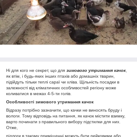
Ні для кого не секрет, що для
зимового утримання качок
,
як втім, і будь-яких інших птахів або домашніх тварин,
підійдуть тільки теплі сараї чи хліва. Щільність посадки в
залежності від кліматичних особливостей регіону може
коливатися в межах 4-5-ти голів.
Особливості зимового утримання качок
Відразу потрібно зазначити, що качки не виносять бруду і
вологи. Тому відповідь на питання, як качок містити взимку,
варто починати з правильного вибору підстилки для них.
Отже,
підлоги в такому приміщенні можуть бути рейковими або