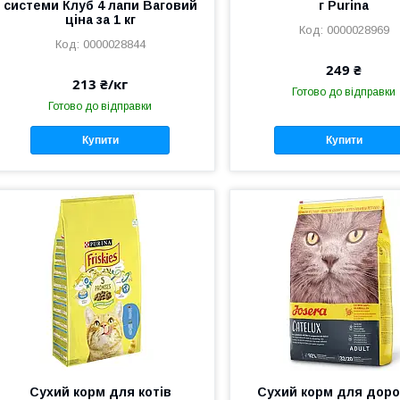
системи Клуб 4 лапи Ваговий
г Purina
ціна за 1 кг
0000028969
0000028844
249 ₴
213 ₴/кг
Готово до відправки
Готово до відправки
Купити
Купити
Сухий корм для котів
Сухий корм для дор