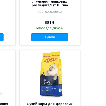
лікування кишкових
розладів1,5 кг Purina
0000029503
851 ₴
Готово до відправки
Купити
ослих
Сухий корм для дорослих