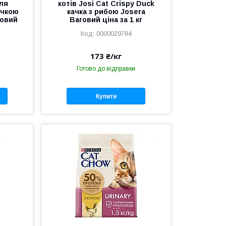
для
котів Josi Cat Crispy Duck
ачкою
качка з рибою Josera
говий
Ваговий ціна за 1 кг
0000029784
173 ₴/кг
Готово до відправки
Купити