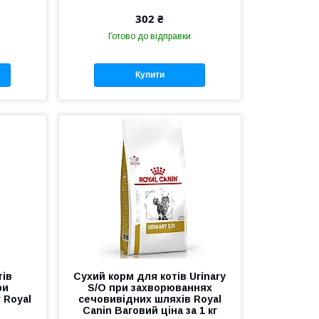
302 ₴
Готово до відправки
Купити
тів
Сухий корм для котів Urinary
ри
S/O при захворюваннях
 Royal
сечовивідних шляхів Royal
Canin Ваговий ціна за 1 кг