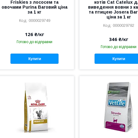
Friskies з лососем та
котів Cat Catelux 
овочами Purina Ваговий ціна
виведення вовни з к
за 1 кг
та птицею Josera Ва
ціна за 1 кг
0000029749
0000029782
126 ₴/кг
346 ₴/кг
Готово до відправки
Готово до відправки
Купити
Купити