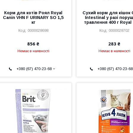
Корм для котів Роял Royal
Сухий корм для кішок 
Canin VHN F URINARY SO 1,5
Intestinal у разі пор
кг
травлення 400 г Royal
0000028698
0000028702
856 ₴
283 ₴
Немає в наявності
Немає в наявності
+380 (67) 470-23-68
+380 (67) 470-23-68