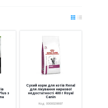
Сухий корм для котів Renal
ів
для лікування ниркової
Plus з
недостатності 400 г Royal
ina
Canin
0000028697