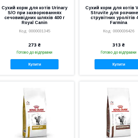
Сухий корм для котів Urinary
Сухий корм для котів V
S/O при захворюваннях
Struvite для розчин
сечовивідних шляхів 400 г
струвітних уролітів 4
Royal Canin
Farmina
0000031345
0000036426
273 ₴
313 ₴
Готово до відправки
Готово до відправки
Купити
Купити