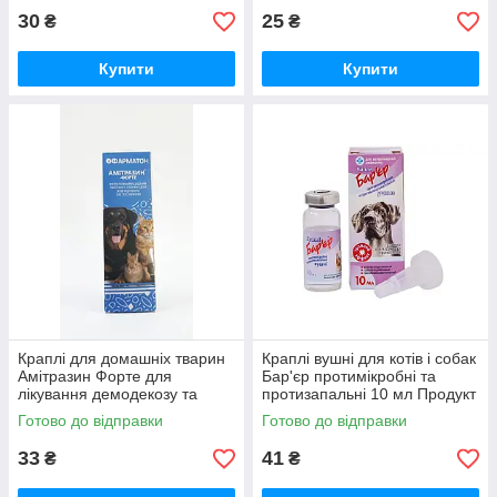
30
25
₴
₴
Купити
Купити
Краплі для домашніх тварин
Краплі вушні для котів і собак
Амітразин Форте для
Бар'єр протимікробні та
лікування демодекозу та
протизапальні 10 мл Продукт
отодектозу 10 мл Фарматон
Готово до відправки
Готово до відправки
33
41
₴
₴