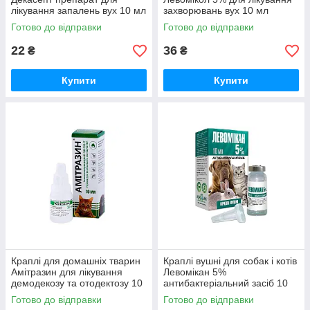
лікування запалень вух 10 мл
захворювань вух 10 мл
Круг
Фарматон
Готово до відправки
Готово до відправки
22
36
₴
₴
Купити
Купити
Краплі для домашніх тварин
Краплі вушні для собак і котів
Амітразин для лікування
Левомікан 5%
демодекозу та отодектозу 10
антибактеріальний засіб 10
мл Фарматон
мл O.L.KAR
Готово до відправки
Готово до відправки