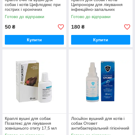
собак і котів Цифлодекс при
Ципронорм для лікування
гострих і хронічних
інфекційно-запальних
запаленнях очей і вух 10 мл
захворювань очей і вух 10 мл
Готово до відправки
Готово до відправки
Бровафарма
БТЛ
50
180
₴
₴
Купити
Купити
Краплі вушні для собак
Лосьйон вушний для котів і
Позатекс для лікування
собак Отовет
зовнішнього отиту 17,5 мл
антибактеріальний гігієнічний
MSD
засіб 30 мл Продукт