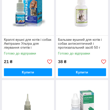
Краплі вушні для котів і собак
Бальзам вушний для котів і
Амітразин Ультра для
собак антисептичний і
лікування отитів і
протизапальний засіб 50 г
захворювань шкіри 10 мл
Готово до відправки
Готово до відправки
O.L.KAR
21
38
₴
₴
Купити
Купити