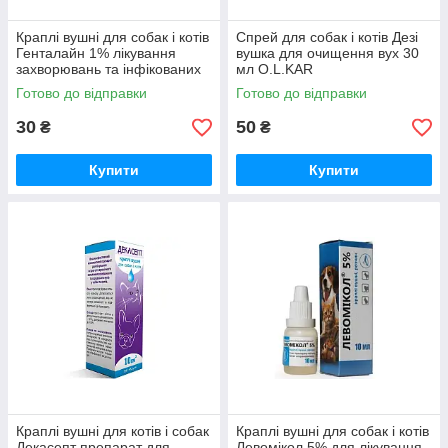
Краплі вушні для собак і котів
Спрей для собак і котів Дезі
Генталайн 1% лікування
вушка для очищення вух 30
захворювань та інфікованих
мл O.L.KAR
ран вух 10 мл O.L.KAR
Готово до відправки
Готово до відправки
30
50
₴
₴
Купити
Купити
Краплі вушні для котів і собак
Краплі вушні для собак і котів
Декасепт препарат для
Левомікол 5% для лікування