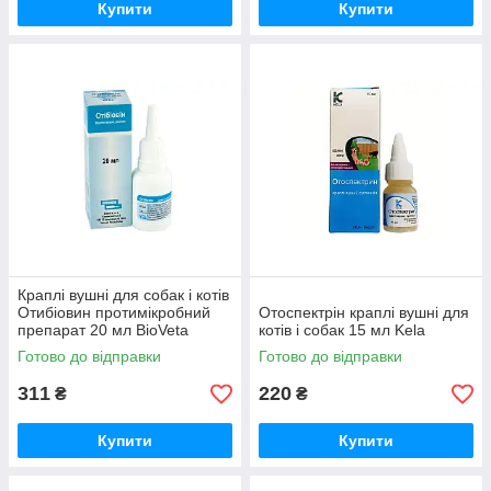
Купити
Купити
Краплі вушні для собак і котів
Отибіовин протимікробний
Отоспектрін краплі вушні для
препарат 20 мл BioVeta
котів і собак 15 мл Kela
Готово до відправки
Готово до відправки
311
220
₴
₴
Купити
Купити