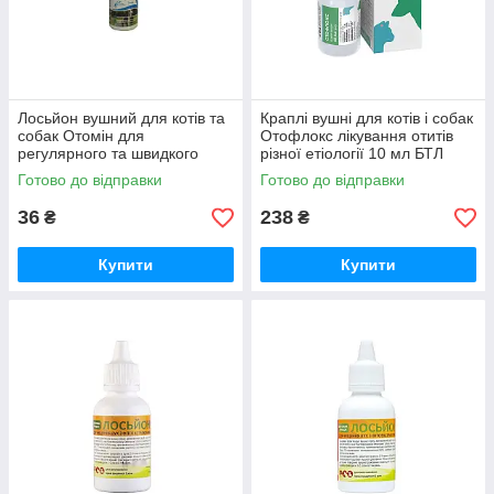
Лосьйон вушний для котів та
Краплі вушні для котів і собак
собак Отомін для
Отофлокс лікування отитів
регулярного та швидкого
різної етіології 10 мл БТЛ
чищення вух 50 мл
Готово до відправки
Готово до відправки
Фарматон
36
238
₴
₴
Купити
Купити