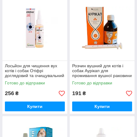
Лосьйон для чищення вух
Розчин вушний для котів і
котів і собак Отіфрі
собак Аурікап для
доглядовий та очищувальний
промивання вушної раковини
засіб 60 мл Vetoquinol
100 мл Arterium
Готово до відправки
Готово до відправки
256
191
₴
₴
Купити
Купити