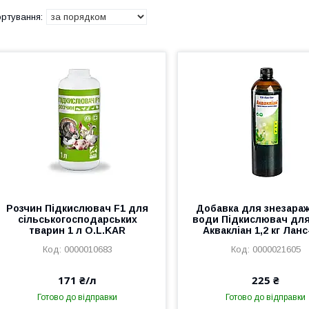
Розчин Підкислювач F1 для
Добавка для знезара
сільськогосподарських
води Підкислювач дл
тварин 1 л O.L.KAR
Аквакліан 1,2 кг Ланс
0000010683
0000021605
171 ₴/л
225 ₴
Готово до відправки
Готово до відправки