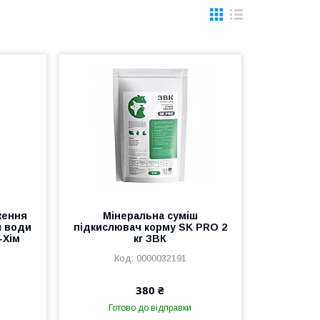
ження
Мінеральна суміш
я води
підкислювач корму SK PRO 2
-Хім
кг ЗВК
0000032191
380 ₴
Готово до відправки