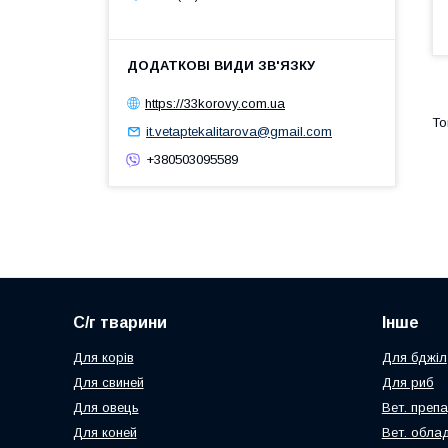
https://33korovy.com.ua
it.vetaptekalitarova@gmail.com
+380503095589
С/г тварини
Інше
Для корів
Для бджіл
Для свиней
Для риб
Для овець
Вет. преп
Для коней
Вет. обла