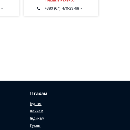
Немає в наявності
+380 (67) 470-23-68
Птахам
Курам
Качкам
Індикам
Гусям