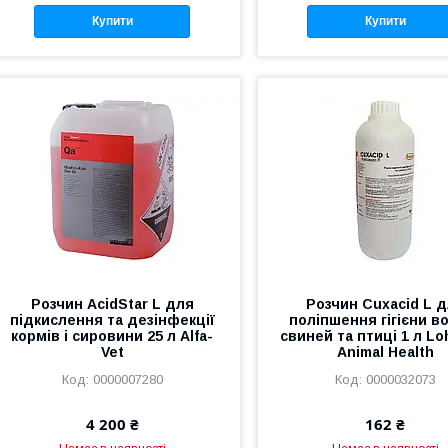
Купити
Купити
Розчин AcidStar L для
Розчин Cuxacid L 
підкислення та дезінфекції
поліпшення гігієни в
кормів і сировини 25 л Alfa-
свиней та птиці 1 л L
Vet
Animal Health
0000007280
0000032073
4 200 ₴
162 ₴