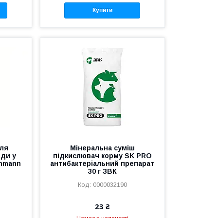
Купити
для
Мінеральна суміш
оди у
підкислювач корму SK PRO
ohmann
антибактеріальний препарат
30 г ЗВК
0000032190
23 ₴