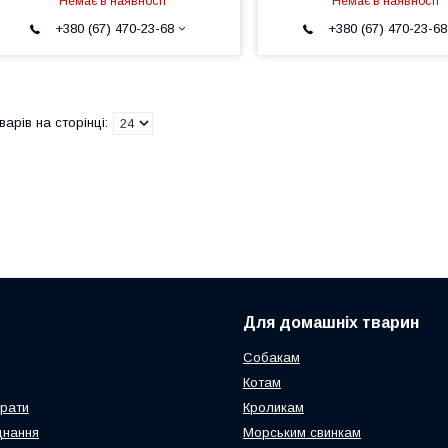
Немає в наявності
Немає в наявності
+380 (67) 470-23-68
+380 (67) 470-23-68
Для домашніх тварин
Собакам
Котам
арати
Кроликам
днання
Морським свинкам