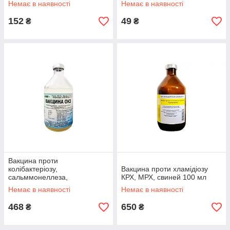
Немає в наявності
Немає в наявності
152
49
₴
₴
Вакцина проти
колібактеріозу,
Вакцина проти хламідіозу
сальммонеллеза,
КРХ, МРХ, свиней 100 мл
клебсіелліоза, протейной
Немає в наявності
Немає в наявності
інфекції
сільськогосподарських
468
650
₴
₴
тварин 100 мл