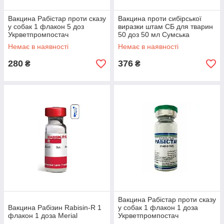
Вакцина Рабістар проти сказу
Вакцина проти сибірської
у собак 1 флакон 5 доз
виразки штам СБ для тварин
Укрветпромпостач
50 доз 50 мл Сумська
БіоФабрика
Немає в наявності
Немає в наявності
280
376
₴
₴
Вакцина Рабістар проти сказу
Вакцина Рабізин Rabisin-R 1
у собак 1 флакон 1 доза
флакон 1 доза Merial
Укрветпромпостач