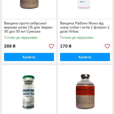
Вакцина проти сибірської
Вакцина Рабіген Моно від
виразки штам СБ для тварин
сказу собак і котів 1 флакон 1
30 доз 30 мл Сумська
доза Virbac
БіоФабрика
Готово до відправки
Готово до відправки
288
170
₴
₴
Купити
Купити