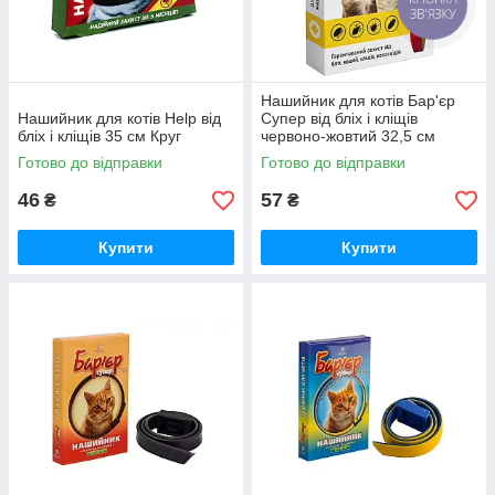
КНОПКА
ЗВ'ЯЗКУ
Нашийник для котів Бар'єр
Нашийник для котів Help від
Супер від бліх і кліщів
бліх і кліщів 35 см Круг
червоно-жовтий 32,5 см
Продукт
Готово до відправки
Готово до відправки
46
57
₴
₴
Купити
Купити