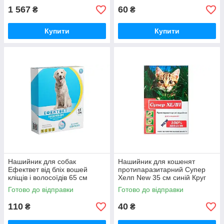
1 567
60
₴
₴
Купити
Купити
Нашийник для собак
Нашийник для кошенят
Ефектвет від бліх вошей
протипаразитарний Супер
кліщів і волосоїдів 65 см
Хелп New 35 см синій Круг
блакитний Ветсинтез
Готово до відправки
Готово до відправки
110
40
₴
₴