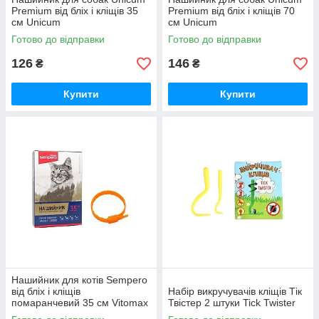
Premium від бліх і кліщів 35
Premium від бліх і кліщів 70
см Unicum
см Unicum
Готово до відправки
Готово до відправки
126
146
₴
₴
Купити
Купити
Нашийник для котів Sempero
від бліх і кліщів
Набір викручувачів кліщів Тік
помаранчевий 35 см Vitomax
Твістер 2 штуки Tick Twister