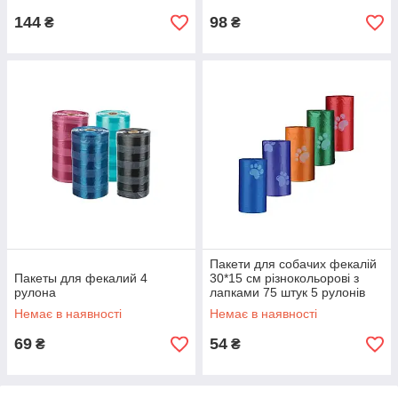
144
98
₴
₴
Пакети для собачих фекалій
Пакеты для фекалий 4
30*15 см різнокольорові з
рулона
лапками 75 штук 5 рулонів
Lucky Fox
Немає в наявності
Немає в наявності
69
54
₴
₴