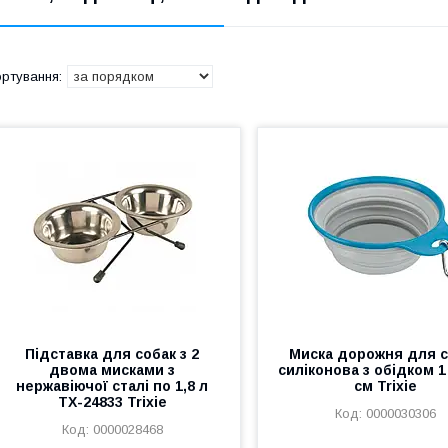
Підставка для собак з 2
Миска дорожня для с
двома мисками з
силіконова з обідком 1
нержавіючої сталі по 1,8 л
см Trixie
TX-24833 Trixie
0000030306
0000028468