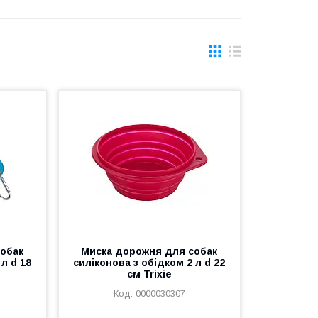
обак
Миска дорожня для собак
 л d 18
силіконова з обідком 2 л d 22
см Trixie
0000030307