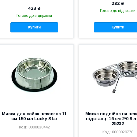
282 ₴
423 ₴
Готово до відправки
Готово до відправки
Купити
Купити
Миска для собак нековзна 11
Миска подвійна на нек
см 150 мл Lucky Star
підставці 16 см 2*0.9 л 
25232
0000030442
0000029770