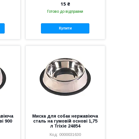
15 ₴
Готово до відправки
Купити
авіюча
Миска для собак нержавіюча
ві 900
сталь на гумовій основі 1,75
л Trixie 24854
0000031630