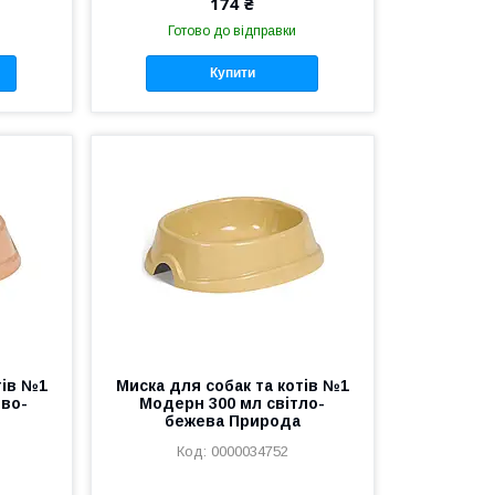
174 ₴
Готово до відправки
Купити
тів №1
Миска для собак та котів №1
ево-
Модерн 300 мл світло-
бежева Природа
0000034752