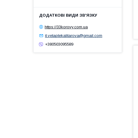
https://33korovy.com.ua
it.vetaptekalitarova@gmail.com
+380503095589