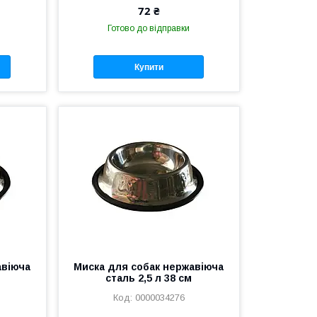
72 ₴
Готово до відправки
Купити
авіюча
Миска для собак нержавіюча
сталь 2,5 л 38 см
0000034276