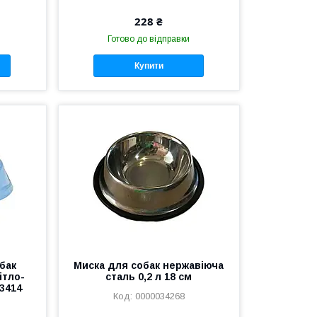
228 ₴
Готово до відправки
Купити
обак
Миска для собак нержавіюча
ітло-
сталь 0,2 л 18 см
3414
0000034268