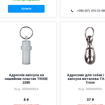
Купити
+380 (67) 470-23-68
Адреснік капсула на
Адресник для собак і 
нашийник пластик TRIXIE
капсула металева ТХ
2285
Trixie
0000000024
0000006501
8 ₴
37 ₴