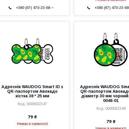
+380 (67) 470-23-68
+380 (67) 470-23-68
Адреснік WAUDOG Smart ID з
Адреснік WAUDOG Smar
QR-паспортом Авокадо
QR-паспортом Авокад
кістка 38 * 25 мм
діаметр 30 мм чорний
0048-01
0000022147
0000022148
79 ₴
79 ₴
Немає в наявності
Немає в наявності