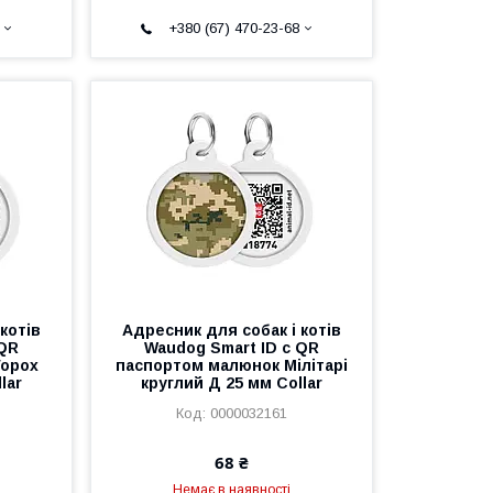
+380 (67) 470-23-68
котів
Адресник для собак і котів
 QR
Waudog Smart ID c QR
Горох
паспортом малюнок Мілітарі
lar
круглий Д 25 мм Collar
0000032161
68 ₴
Немає в наявності