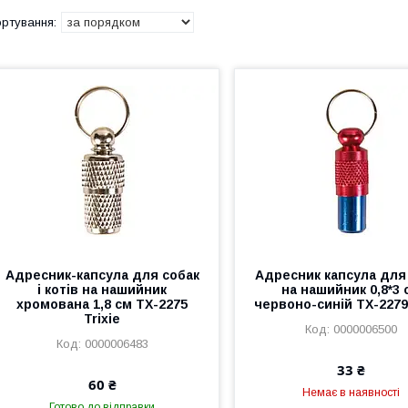
Адресник-капсула для собак
Адресник капсула для
і котів на нашийник
на нашийник 0,8*3 
хромована 1,8 см ТХ-2275
червоно-синій ТХ-2279 
Trixie
0000006500
0000006483
33 ₴
60 ₴
Немає в наявності
Готово до відправки