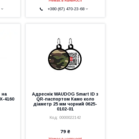
Немає в наявності
+380 (67) 470-23-68
 на
Адреснік WAUDOG Smart ID з
Х-4160
QR-паспортом Камо коло
діаметр 25 мм чорний 0625-
0102-01
0000022142
79 ₴
Немає в наявності