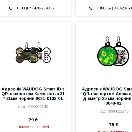
+380 (67) 470-23-68
+380 (67) 470-23-68
Адреснік WAUDOG Smart ID з
Адреснік WAUDOG Smar
QR-паспортом Камо кістка 31
QR-паспортом Авокад
* 21мм чорний 0631-0102-01
діаметр 25 мм чорний
0048-01
0000022143
0000022145
79 ₴
79 ₴
Немає в наявності
Немає в наявності