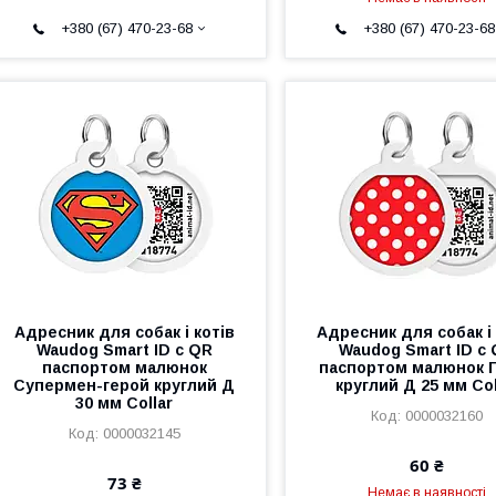
+380 (67) 470-23-68
+380 (67) 470-23-68
Адресник для собак і котів
Адресник для собак і 
Waudog Smart ID c QR
Waudog Smart ID c
паспортом малюнок
паспортом малюнок 
Супермен-герой круглий Д
круглий Д 25 мм Col
30 мм Collar
0000032160
0000032145
60 ₴
73 ₴
Немає в наявності