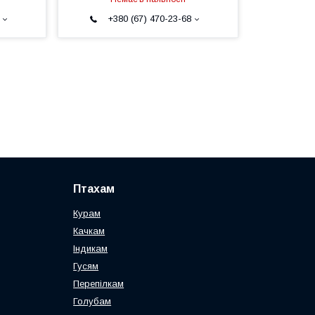
+380 (67) 470-23-68
Птахам
Курам
Качкам
Індикам
Гусям
Перепілкам
Голубам