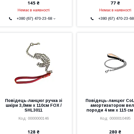
145 ₴
77 ₴
Немає в наявності
Немає в наявності
+380 (67) 470-23-68
+380 (67) 470-23-68
Повідець-ланцюг ручка зі
Повідець-ланцюг CoL
шкіри 3,0мм х 110см FOX /
амортизатором вел
SHL3011
породи 4 мм х 115 см
0000000146
0000010495
128 ₴
280 ₴