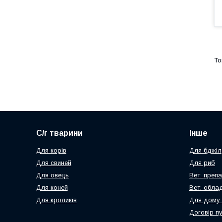
С/г тварини
Інше
Для корів
Для бджіл
Для свиней
Для риб
Для овець
Вет. преп
Для коней
Вет. обла
Для кроликів
Для дому 
Договір п