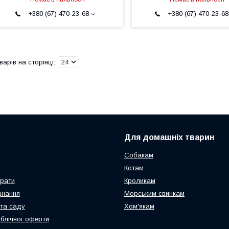
+380 (67) 470-23-68
+380 (67) 470-23-68
Для домашніх тварин
Собакам
Котам
арати
Кроликам
днання
Морським свинкам
та саду
Хом'якам
ублічної оферти