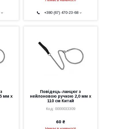
Немає в наявності
+380 (67) 470-23-68
 з
Повідець-ланцюг з
5 мм х
нейлоновою ручкою 2,0 мм х
110 см Китай
0000033309
60 ₴
Немає в наявності