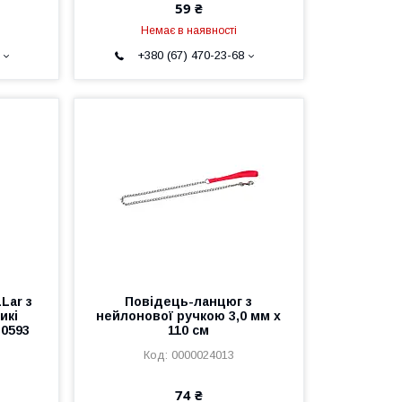
59 ₴
Немає в наявності
+380 (67) 470-23-68
Lar з
Повідець-ланцюг з
икі
нейлонової ручкою 3,0 мм х
 0593
110 см
0000024013
74 ₴