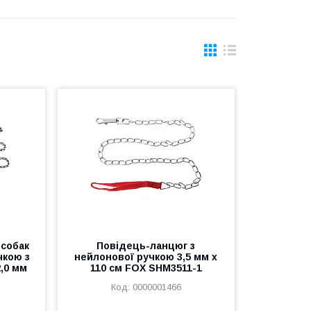
 собак
Повідець-ланцюг з
чкою з
нейлонової ручкою 3,5 мм х
2,0 мм
110 см FOX SHM3511-1
0000001466