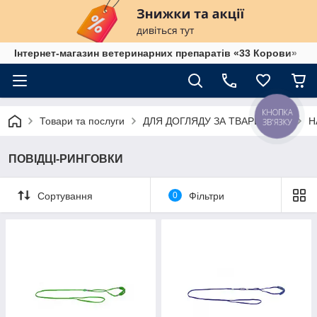
Інтернет-магазин ветеринарних препаратів «33 Корови»
КНОПКА
Товари та послуги
ДЛЯ ДОГЛЯДУ ЗА ТВАРИНАМИ
Н
ЗВ'ЯЗКУ
ПОВІДЦІ-РИНГОВКИ
Сортування
0
Фільтри