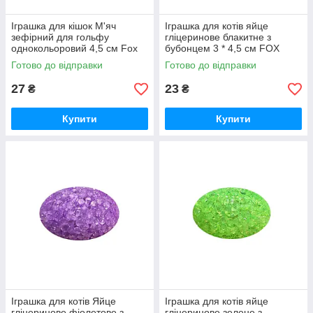
Іграшка для кішок М'яч
Іграшка для котів яйце
зефірний для гольфу
гліцеринове блакитне з
однокольоровий 4,5 см Fох
бубонцем 3 * 4,5 см FOX
Готово до відправки
Готово до відправки
27
23
₴
₴
Купити
Купити
Іграшка для котів Яйце
Іграшка для котів яйце
гліцеринове фіолетове з
гліцеринове зелене з