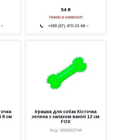
54 ₴
Немає в наявності
+380 (67) 470-23-68
точка
Іграшка для собак Кісточка
і 8 см
зелена з запахом ванілі 12 см
FOX
0000023744