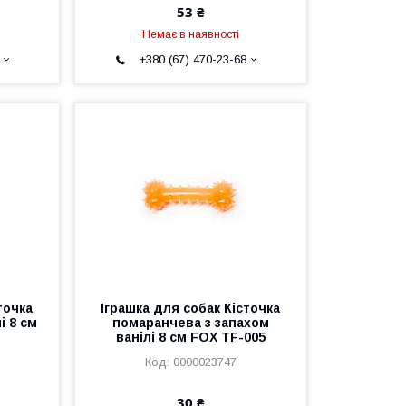
53 ₴
Немає в наявності
+380 (67) 470-23-68
точка
Іграшка для собак Кісточка
і 8 см
помаранчева з запахом
ванілі 8 см FOX TF-005
0000023747
30 ₴