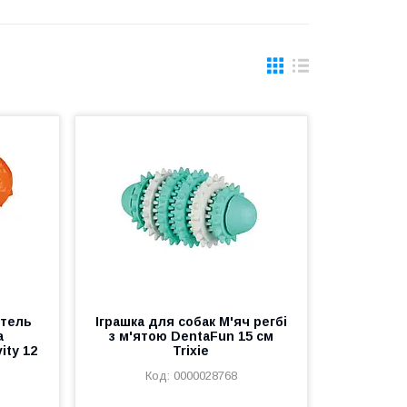
нтель
Іграшка для собак М'яч регбі
а
з м'ятою DentaFun 15 см
ity 12
Trixie
0000028768