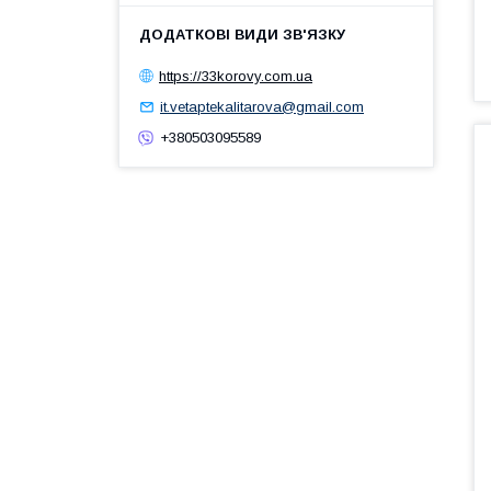
https://33korovy.com.ua
it.vetaptekalitarova@gmail.com
+380503095589