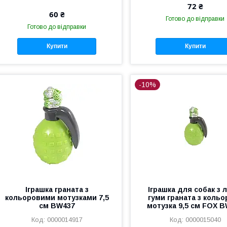
72 ₴
60 ₴
Готово до відправки
Готово до відправки
Купити
Купити
-10%
Іграшка граната з
Іграшка для собак з 
кольоровими мотузками 7,5
гуми граната з кольо
см BW437
мотузка 9,5 см FOX 
0000014917
0000015040