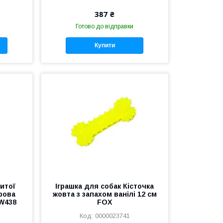
387 ₴
Готово до відправки
Купити
литої
Іграшка для собак Кісточка
рова
жовта з запахом ванілі 12 см
BW438
FOX
0000023741