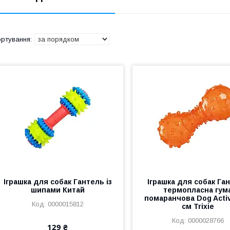
Іграшка для собак Гантель із
Іграшка для собак Га
шипами Китай
термопласна гум
помаранчова Dog Activ
0000015812
см Trixie
0000028766
129 ₴