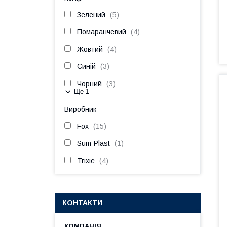
Зелений
5
Помаранчевий
4
Жовтий
4
Синій
3
Чорний
3
Ще 1
Виробник
Fox
15
Sum-Plast
1
Trixie
4
КОНТАКТИ