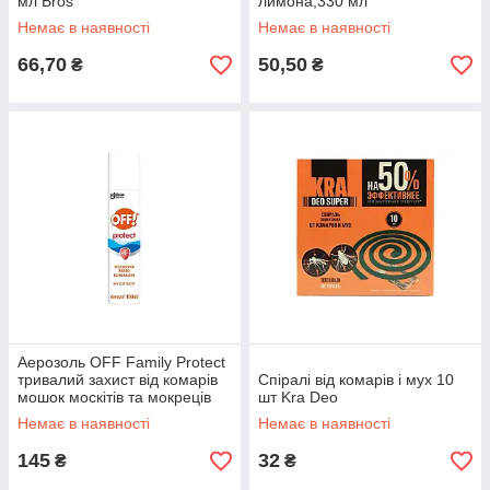
мл Bros
лимона,330 мл
Немає в наявності
Немає в наявності
66,70
50,50
₴
₴
Аерозоль OFF Family Protect
тривалий захист від комарів
Спіралі від комарів і мух 10
мошок москітів та мокреців
шт Kra Deo
100 мл Johnson
Немає в наявності
Немає в наявності
145
32
₴
₴