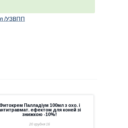
мл /УЗВПП
Фитокрем Палладіум 100мл з охо. і
антитравмат. ефектом для коней зі
знижкою -10%!
20 грудня 16