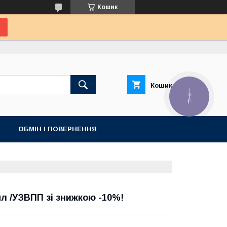
Кошик
Кошик
КНОПКА
ЗВ'ЯЗКУ
ОБМІН І ПОВЕРНЕННЯ
мл /УЗВПП зі знижкою -10%!