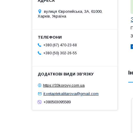
вулиця Європейська, 3А, 61000,
Харків, Україна
П
З
+380 (67) 470-23-68
+380 (50) 302-26-55
І
https://33korovy.com.ua
it.vetaptekalitarova@gmail.com
+380503095589