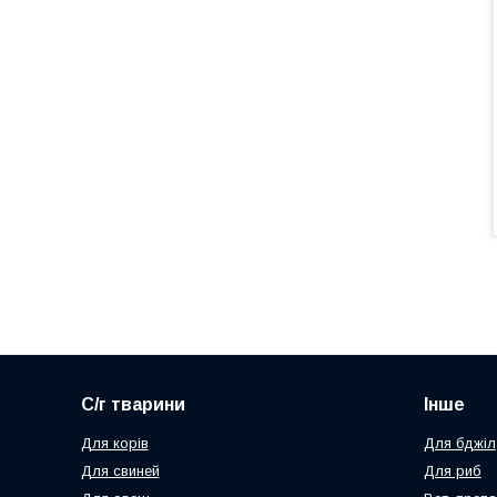
С/г тварини
Інше
Для корів
Для бджіл
Для свиней
Для риб