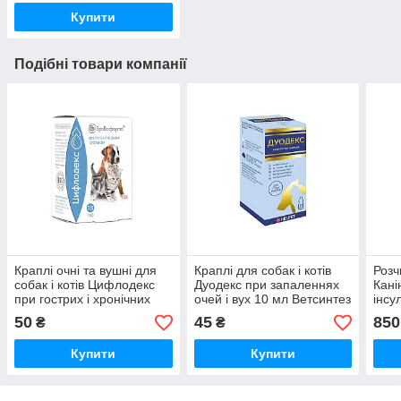
Купити
Подібні товари компанії
Краплі очні та вушні для
Краплі для собак і котів
Розч
собак і котів Цифлодекс
Дуодекс при запаленнях
Кані
при гострих і хронічних
очей і вух 10 мл Ветсинтез
інсу
запаленнях очей і вух 10
цукр
50
45
850
₴
₴
мл Бровафарма
коті
замо
Купити
Купити