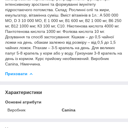
інтенсивному зростанні та формуванні імунітету
підростаючого потомства. Склад: Рослинні олії та жири,
емульгатор, вітамінна суміш. Вміст вітамінів в 1л.: А 500 000
МО, D 3 10 000 МО, Е 1 000 мг, В1 600 мг, В2 1 000 мг, В6 250
мг, В12 1000 мкг, К3 100 мг, С10. Нікотинова кислота 4000 мг.
Пантотенова кислота 1000 мг. Фолієва кислота 10 мг.
Дозування та спосіб застосування: Кішкам – до 0,5 чайної
ложки на день. обакам залежно від розміру – від 0,5 до 1,5
чайних ложок. Птахам – 3-5 крапель на день. Для великих
папуг 5-8 крапель у корм або у воду. Гризунам 3-8 крапель на
день із кормом. Курс прийому необмежений. Виробник
Canina, Німеччина.
Приховати
Характеристики
Основні атрибути
Виробник
Canina