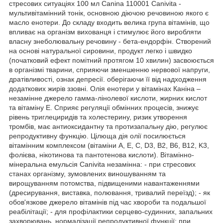
стресових ситуаціях 100 мл Canina 110001 Canivita -
мультивітамінний тонік, основною діючою речовиною якого є
масло енотери. До складу входить велика група вітамінів, що
впливає на організм вихованця і стимулює його виробляти
власну знеболювальну речовину - бета-ендорфін. Створений
на основі натуральної сировини, продукт легко і швидко
(початковий ефект помітний протягом 10 хвилин) засвоюється
в організмі тварини, сприяючи зменшенню нервової напруги,
дратівливості, ознак депресії. оберігаючи її від надходження
додаткових жирів ззовні. Олія енотери у вітамінах Каніна –
незамінне джерело гамма-лінолевої кислоти, жирних кислот
та вітаміну Е. Сприяє регуляції обмінних процесів, знижує
рівень триглециридів та холестерину, ризик утворення
тромбів, має антиоксидантну та протизапальну дію, регулює
репродуктивну функцію. Цілюща дія олії посилюється
вітамінним комплексом (вітаміни A, E, C, D3, B2, B6, B12, K3,
фолієва, нікотинова та пантотенова кислоти). Вітамінно-
мінеральна емульсія Canivita незамінна: - при стресових
станах організму, зумовлених виношуванням та
вирощуванням потомства, підвищеними навантаженнями
(дресирування, виставка, полювання, тривалий переїзд); - як
обов'язкове джерело вітамінів під час хвороби та подальшої
реабілітації; - для профілактики серцево-судинних, запальних
захворювань, нормалізації репродуктивної функції; при