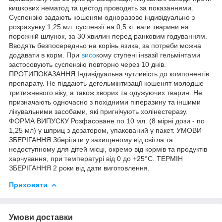
кишкових нематод та цестод проводять за показаннями.
Суспензію задають кошеням одноразово індивідуально з
розрахунку 1,25 мл. суспензії на 0,5 кг. ваги тварини на
порожній шлунок, за 30 хвилин перед ранковим годуванням.
Вводять безпосередньо на корінь язика, за потреби можна
додавати в корм. При
висо
кому ступені інвазії гельмінтами
застосовують суспензію повторно через 10 днів.
ПРОТИПОКАЗАННЯ Індивідуальна чутливість до компонентів
препарату. Не піддають дегельмінтизації кошенят молодше
тритижневого віку, а також хворих та одужуючих тварин. Не
призначають одночасно з похідними піперазину та іншими
лікувальними засобами, які пригнічують холінестеразу.
ФОРМА ВИПУСКУ Розфасоване по 10 мл. (8 мірні дози - по
1,25 мл) у шприц з дозатором, упакований у пакет. УМОВИ
ЗБЕРІГАННЯ Зберігати у захищеному від світла та
недоступному для дітей місці, окремо від кормів та продуктів
харчування, при температурі від 0 до +25°С. ТЕРМІН
ЗБЕРІГАННЯ 2 роки від дати виготовлення.
Приховати
Умови доставки