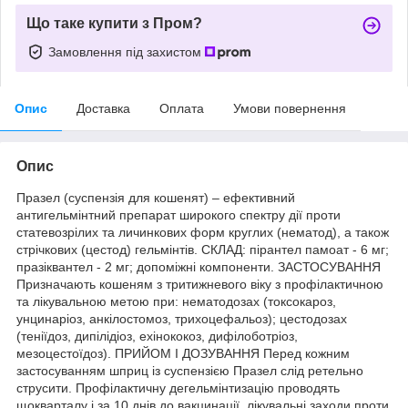
Що таке купити з Пром?
Замовлення під захистом
Опис
Доставка
Оплата
Умови повернення
Опис
Празел (суспензія для кошенят) – ефективний
антигельмінтний препарат широкого спектру дії проти
статевозрілих та личинкових форм круглих (нематод), а також
стрічкових (цестод) гельмінтів. СКЛАД: пірантел памоат - 6 мг;
празіквантел - 2 мг; допоміжні компоненти. ЗАСТОСУВАННЯ
Призначають кошеням з тритижневого віку з профілактичною
та лікувальною метою при: нематодозах (токсокароз,
унцинаріоз, анкілостомоз, трихоцефальоз); цестодозах
(теніїдоз, дипілідіоз, ехінококоз, дифілоботріоз,
мезоцестоїдоз). ПРИЙОМ І ДОЗУВАННЯ Перед кожним
застосуванням шприц із суспензією Празел слід ретельно
струсити. Профілактичну дегельмінтизацію проводять
щокварталу і за 10 днів до вакцинації, лікувальні заходи проти