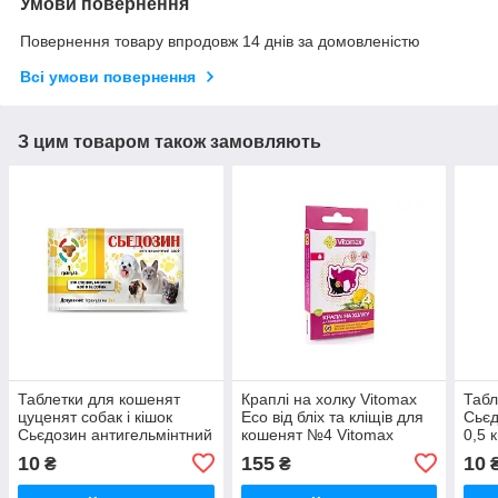
Умови повернення
Повернення товару впродовж 14 днів за домовленістю
Всі умови повернення
З цим товаром також замовляють
Таблетки для кошенят
Краплі на холку Vitomax
Табл
цуценят собак і кішок
Eco від бліх та кліщів для
Сьєд
Сьєдозин антигельмінтний
кошенят №4 Vitomax
0,5 к
препарат 1 таблетка на 2
10
155
10
₴
₴
кг №1 Круг