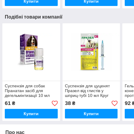
Купити
Купити
Подібні товари компанії
Суспензія для собак
Суспензія для цуценят
Гель
Пранатан засіб для
Празел від глистів у
коне
дегельмінтизації 10 мл
шприц-тубі 10 мл Круг
прот
O.L.KAR
30 
61
38
92
₴
₴
Купити
Купити
Про нас