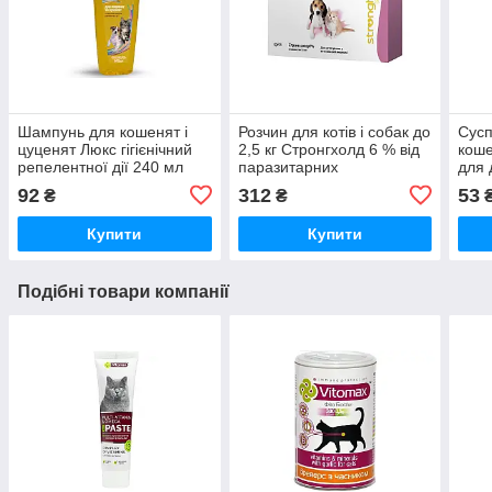
Шампунь для кошенят і
Розчин для котів і собак до
Сусп
цуценят Люкс гігієнічний
2,5 кг Стронгхолд 6 % від
коше
репелентної дії 240 мл
паразитарних
для 
Природа
захворювань 1 піпетка
O.L
92
312
53
₴
₴
Zoetis
Купити
Купити
Подібні товари компанії