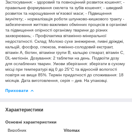
Застосування: - здоровий та повноцінний розвиток кошенят; -
правильне формування скелета та зубів кошенят; - швидкий
розвиток та нарощування м'язової маси; - Підвищення
імунітету; - нормалізація роботи шлунково-кишкового тракту -
забезпечення життєво-важливих обмінних процесів в організмі
та підвищення опірності організму тварини до різних
захворювань; - Профілактика вітамінно-мінеральної
недостатності. Склад: Молоко сухе знежирене, пивні дріжджі,
кальцій, фосфор, глюкоза, ячмінно-солодовий екстракт,
вітамін А, біотин, вітаміни групи В, кальцію стеарат, вітамін С,
DL-метіонін. Дозування: 2 таблетки на день. Подвоїти дозу
для ослаблених тварин. Умови зберігання: зберігати в сухому
місці при температурі від 0 до 25°C та відносній вологості
повітря не вище 85%. Термін придатності до споживання: 18
місяців. Дата виготовлення, серія – див. На упаковці.
Приховати
Характеристики
Основні характеристики
Виробник
Vitomax