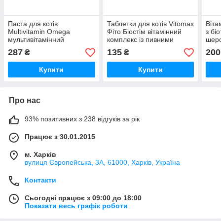
Паста для котів
Таблетки для котів Vitomax
Віта
Multivitamin Omega
Фіто Біостім вітамінний
з бі
мультивітамінний
комплекс із пивними
шерс
комплекс з Омега 3 100 г
дріжджами та часником
Vito
287
135
200
₴
₴
Vitomax
№300 Vitomax
Купити
Купити
Про нас
93% позитивних з 238 відгуків за рік
Працює з 30.01.2015
м. Харків
вулиця Європейська, 3А, 61000, Харків, Україна
Контакти
Сьогодні працює з 09:00 до 18:00
Показати весь графік роботи