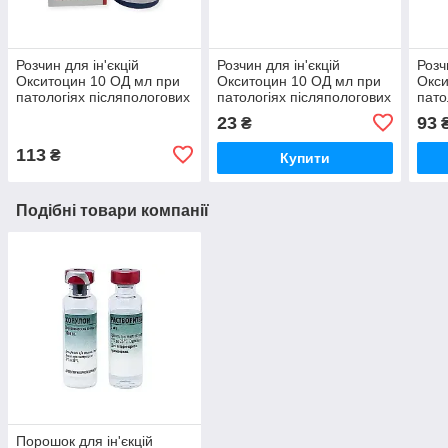
Розчин для ін'єкцій
Розчин для ін'єкцій
Розч
Окситоцин 10 ОД мл при
Окситоцин 10 ОД мл при
Окси
патологіях післяпологових
патологіях післяпологових
пато
станів 50 мл Huvepharma
станів 1 ампула 5 мл
стан
23
93
₴
Бровафарма
Бро
113
₴
Купити
Подібні товари компанії
Порошок для ін'єкцій