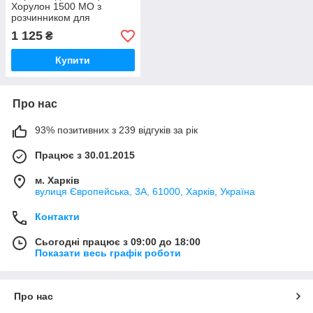
Хорулон 1500 МО з
розчинником для
лікування та регуляції
1 125
₴
відтворювальних функцій
2 флакони по 5 мл Intervet
Купити
Про нас
93% позитивних з 239 відгуків за рік
Працює з 30.01.2015
м. Харків
вулиця Європейська, 3А, 61000, Харків, Україна
Контакти
Сьогодні працює з 09:00 до 18:00
Показати весь графік роботи
Про нас