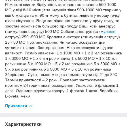
Ремонтні свинки Відсутність статевого полювання 500-1000
МО у віці 8-10 місяців та Індукція тічки 500-1000 МО тварини у
віці 6 місяців та ж. 90 кг можуть бути запліднені у першу течку
після лікування. Якщо запліднення провести у другу течку, то
зростає можливість більшого приплоду Вівці, кози анеструс
(стимуляція еструсу) 500 МО Собаки анеструс (стим
уляція
еструсу) 250 -500 МО Кролики анеструс (стимуляція еструсу)
25 - 50 МО Протипоказання: Чи не застосовувати для
чутливих тварин. Застереження: Не застосовувати під час
вагітності. Розмір упаковки: 1 х 1000 МО + 1 х 2 мл розчинника
1 х 3000 МО + 1 х 6 мл розчинника 1 х 5000 МО + 1 х 10 мл
розчинника 5 х 1000 МО + 5 х 2 мл розчинника 5 х 3000 МО +
5 х 6 мл розчинника 5 х 5000 МО + 5 х 10 мл розчинника
Зберігання: Сухе, темне місце за температури від 2° до 8°С.
Термін придатності – 2 роки. Препарат застосовувати
протягом 24 годин після розведення. Упаковка: 5 флаконів 1
доза. Одиниця відпустки товару: 1 флакон 1 доза. Виробник:
Bioveta, Чехія
Приховати
Характеристики