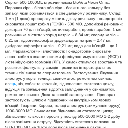
Сергон 500 1000МЕ із розчинником BioVeta Чехія Опис:
Порошок сіро - білого або сіро - блакитного кольору без
запаху, який розчиняється в спеціальному розчиннику. Склад:
1 мл (1 доза) препарату містить діючу речовину: гонадотропін
сироватки лошат кобил (ГСЖК) - 500 МО. допоміжні речовини:
декстран 70 для ін'єкцій, метилпарабен, пропілпарабен. 1 мл
розчинника містить: хлорид натрію – 8,34 мг; хлорид калію –
0,21 мг; гідрогенофосфат додекагідрат натрію – 2,47 мг;
дигідрогенофосфат калію – 0,21 мг; вода для ін'єкцій – до 1
мл. Фармакологічні властивості: Гонадотропін сироватки
лошат кобил з властивостями фолікулостимулюючого (ФСГ) і
лютеїнізуючого гормонів (ЛГ). У самок стимулює зростання та
розвиток фолікулів, у самців - розвиток інтерстеціальних
тканин сім'яника та сперматогенез. Застосування Лікування
анеструс у корів, телиць, свиноматок, ремонтних свинок,
ов
ець,
кіз, собак та кроликів, відновлення статевого циклу,
індукція та збільшення відсотка запліднення у свиноматок,
ремонтних свинок. Доза та спосіб застосування: Препарат
застосовують шляхом підшкірних чи внутрішньом'язових
ін'єкцій. Тварини. Корови, телиці анеструс (стимуляція ерусу)
1000-3000 МО Свиноматки Відновлення статевого циклу;
збільшення кількості поросят у посліді 500-1000 МО 1-2 добу
після закінчення еструсу. Відсутність статевого полювання
500-1000 МО на 10-ту добу після закінчення лактацій