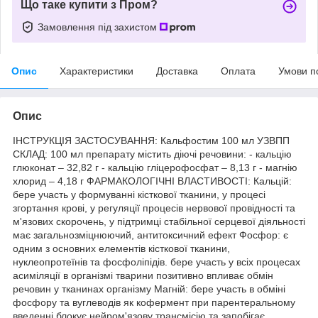
Що таке купити з Пром?
Замовлення під захистом
Опис
Характеристики
Доставка
Оплата
Умови п
Опис
ІНСТРУКЦІЯ ЗАСТОСУВАННЯ: Кальфостим 100 мл УЗВПП
СКЛАД: 100 мл препарату містить діючі речовини: - кальцію
глюконат – 32,82 г - кальцію гліцерофосфат – 8,13 г - магнію
хлорид – 4,18 г ФАРМАКОЛОГІЧНІ ВЛАСТИВОСТІ: Кальцій:
бере участь у формуванні кісткової тканини, у процесі
згортання крові, у регуляції процесів нервової провідності та
м'язових скорочень, у підтримці стабільної серцевої діяльності
має загальнозміцнюючий, антитоксичний ефект Фосфор: є
одним з основних елементів кісткової тканини,
нуклеопротеїнів та фосфоліпідів. бере участь у всіх процесах
асиміляції в організмі тварини позитивно впливає обмін
речовин у тканинах організму Магній: бере участь в обміні
фосфору та вуглеводів як кофермент при парентеральному
введенні блокує нейром'язову трансмісію та запобігає