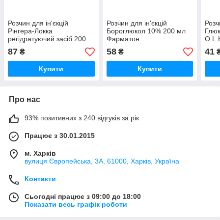
Розчин для ін'єкцій
Розчин для ін'єкцій
Розч
Рінгера-Локка
Бороглюкол 10% 200 мл
Глюк
регідратуючий засіб 200
Фарматон
O.L
мл O.L.KAR
87
58
41
₴
₴
Купити
Купити
Про нас
93% позитивних з 240 відгуків за рік
Працює з 30.01.2015
м. Харків
вулиця Європейська, 3А, 61000, Харків, Україна
Контакти
Сьогодні працює з 09:00 до 18:00
Показати весь графік роботи