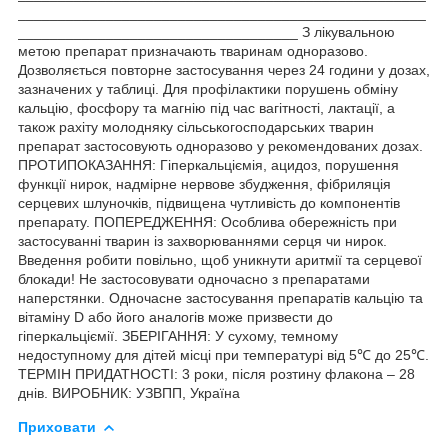
___________________________________________________
___________________________________ З лікувальною
метою препарат призначають тваринам одноразово.
Дозволяється повторне застосування через 24 години у дозах,
зазначених у таблиці. Для профілактики порушень обміну
кальцію, фосфору та магнію під час вагітності, лактації, а
також рахіту молодняку сільськогосподарських тварин
препарат застосовують одноразово у рекомендованих дозах.
ПРОТИПОКАЗАННЯ: Гіперкальціємія, ацидоз, порушення
функції нирок, надмірне нервове збудження, фібриляція
серцевих шлуночків, підвищена чутливість до компонентів
препарату. ПОПЕРЕДЖЕННЯ: Особлива обережність при
застосуванні тварин із захворюваннями серця чи нирок.
Введення робити повільно, щоб уникнути аритмії та серцевої
блокади! Не застосовувати одночасно з препаратами
наперстянки. Одночасне застосування препаратів кальцію та
вітаміну D або його аналогів може призвести до
гіперкальціємії. ЗБЕРІГАННЯ: У сухому, темному
недоступному для дітей місці при температурі від 5℃ до 25℃.
ТЕРМІН ПРИДАТНОСТІ: 3 роки, після розтину флакона – 28
днів. ВИРОБНИК: УЗВПП, Україна
Приховати