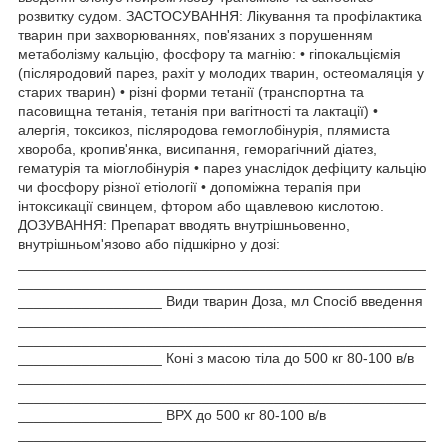
розвитку судом. ЗАСТОСУВАННЯ: Лікування та профілактика
тварин при захворюваннях, пов'язаних з порушенням
метаболізму кальцію, фосфору та магнію: • гіпокальціємія
(післяродовий парез, рахіт у молодих тварин, остеомаляція у
старих тварин) • різні форми тетанії (транспортна та
пасовищна тетанія, тетанія при вагітності та лактації) •
алергія, токсикоз, післяродова гемоглобінурія, плямиста
хвороба, кропив'янка, висипання, геморагічний діатез,
гематурія та міоглобінурія • парез унаслідок дефіциту кальцію
чи фосфору різної етіології • допоміжна терапія при
інтоксикації свинцем, фтором або щавлевою кислотою.
ДОЗУВАННЯ: Препарат вводять внутрішньовенно,
внутрішньом'язово або підшкірно у дозі:
___________________________________________________
___________________________________________________
__________________ Види тварин Доза, мл Спосіб введення
___________________________________________________
___________________________________________________
__________________ Коні з масою тіла до 500 кг 80-100 в/в
___________________________________________________
___________________________________________________
__________________ ВРХ до 500 кг 80-100 в/в
___________________________________________________