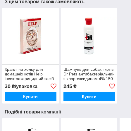
З цим товаром також замовляють
Краплі на холку для
Шампунь для собак і котів
домашніх котів Help
Dr Pets антибактеріальний
інсектоакарицидний засіб
з хлоргексидином 4% 150
Круг
мл Vetbio Groupe
30
245
₴/упаковка
₴
Купити
Купити
Подібні товари компанії