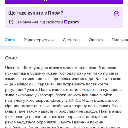
Що таке купити з Пром?
Замовлення під захистом
Опис
Характеристики
Доставка
Оплата
Умови п
Опис
Unicum - Шампунь для кішок з маслом алое віра. З появою
пухнастика в будинку кожен господар рано чи пізно починає
замислюватися про різні профілактичні заходи. Блохи та кліщі
– це найвідоміші паразити, які потребують постійної та
регулярної уваги. Навіть якщо котик не вих
одить
на вулицю, а
живе виключно у квартирі, блохи можуть все одно знайти
притулок у його шерсті. Шампунь UNICUM для кішок з алое
віра допоможе не тільки позбавити тварину нав'язливих бліх і
кліщів, але також надасть і профілактичні заходи. Навіть якщо
у вихованця не спостерігаються паразити, періодично
рекомендується обробляти шерсть і шкірний покрив
улюбленця. Антипаразитний шампунь для кішок з екстрактом