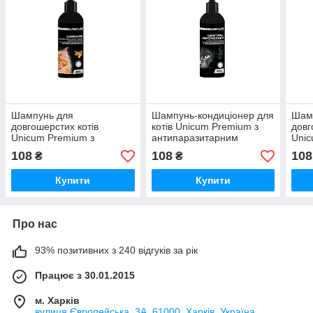
Шампунь для
Шампунь-кондиціонер для
Шам
довгошерстих котів
котів Unicum Premium з
довг
Unicum Premium з
антипаразитарним
Unic
антипаразитарним
ефектом та олією чайного
ант
108
108
108
₴
₴
ефектом і мигдальною
дерева 200 мл Unicum
ефек
олією 200 мл Unicum
оліє
Купити
Купити
Про нас
93% позитивних з 240 відгуків за рік
Працює з 30.01.2015
м. Харків
вулиця Європейська, 3А, 61000, Харків, Україна