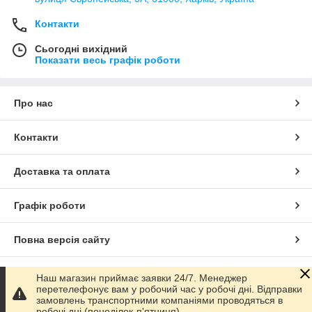
Контакти
Сьогодні вихідний
Показати весь графік роботи
Про нас
Контакти
Доставка та оплата
Графік роботи
Повна версія сайту
Сайт створено на маркетплейсі
Prom.ua
Наш магазин приймає заявки 24/7. Менеджер
перетелефонує вам у робочий час у робочі дні. Відправки
замовлень транспортними компаніями проводяться в
Політика конфіденційності
робочі дні (понеділок-п'ятниця).