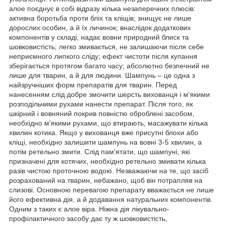
алое поєднує в собі відразу кілька незаперечних плюсів:
активна боротьба проти бліх та кліщів; знищує не лише
дорослих особин, а й їх личинок; внаслідок додаткових
компонентів у складі, надає вовни природний блиск та
шовковистість; легко змивається, не залишаючи після себе
неприємного липкого сліду; ефект чистоти після купання
зберігається протягом багато часу; абсолютно безпечний не
лише для тварин, а й для людини. Шампунь – це одна з
найзручніших форм препаратів для тварин. Перед
нанесенням слід добре змочити шерсть вихованця і м'якими
розподільчими рухами нанести препарат. Після того, як
шкірний і вовняний покрив повністю оброблені засобом,
необхідно м'якими рухами, що втирають, масажувати кілька
хвилин котика. Якщо у вихованця вже присутні блохи або
кліщі, необхідно залишити шампунь на вовні 3-5 хвилин, а
потім ретельно змити. Слід пам'ятати, що шампуні, які
призначені для котячих, необхідно ретельно змивати кілька
разів чистою проточною водою. Незважаючи на те, що засіб
розрахований на тварин, небажано, щоб він потрапляв на
слизові. Основною перевагою препарату вважається не лише
його ефективна дія, а й додавання натуральних компонентів.
Одним з таких є алое віра. Ніжна дія лікувально-
профілактичного засобу дає ту ж шовковистість,