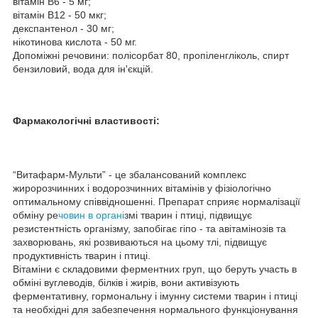
вітамін В6 - 5 мг;
вітамін В12 - 50 мкг;
декспантенол - 30 мг;
нікотинова кислота - 50 мг.
Допоміжні речовини: полісорбат 80, пропіленгліколь, спирт
бензиловий, вода для ін'єкцій.
Фармакологічні властивості:
“Витафарм-Мульти” - це збалансований комплекс
жиророзчинних і водорозчинних вітамінів у фізіологічно
оптимальному співвідношенні. Препарат сприяє нормалізації
обміну ре
човин в органі
змі тварин і птиці, підвищує
резистентність організму, запобігає гіпо - та авітамінозів та
захворювань, які розвиваються на цьому тлі, підвищує
продуктивність тварин і птиці.
Вітаміни є складовими ферментних груп, що беруть участь в
обміні вуглеводів, білків і жирів, вони активізують
ферментативну, гормональну і імунну системи тварин і птиці
та необхідні для забезпечення нормального функціонування