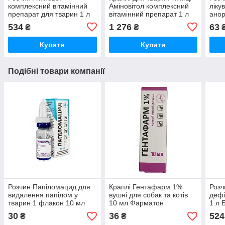
комплексний вітамінний
Аміновітол комплексний
ліку
препарат для тварин 1 л
вітамінний препарат 1 л
анор
Jovet
БТЛ
нест
534
1 276
63
₴
₴
Inve
Купити
Купити
Подібні товари компанії
Розчин Папіломацид для
Краплі Гентафарм 1%
Розч
видалення папілом у
вушні для собак та котів
дефі
тварин 1 флакон 10 мл
10 мл Фарматон
1 л 
Фарматон
30
36
524
₴
₴