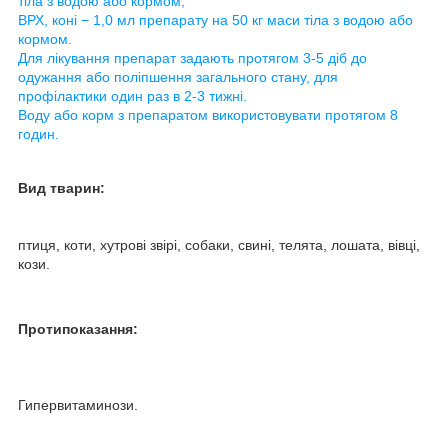
тіла з водою або кормом;
ВРХ, коні − 1,0 мл препарату на 50 кг маси тіла з водою або
кормом.
Для лікування препарат задають протягом 3-5 діб до
одужання або поліпшення загального стану, для
профілактики один раз в 2-3 тижні.
Воду або корм з препаратом використовувати протягом 8
годин.
Вид тварин:
птиця, коти, хутрові звірі, собаки, свині, телята, лошата, вівці,
кози.
Протипоказання:
Гипервитаминози.