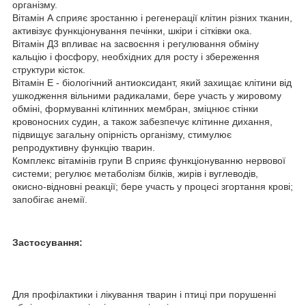
організму.
Вітамін А сприяє зростанню і регенерації клітин різних тканин,
активізує функціонування печінки, шкіри і сітківки ока.
Вітамін Д3 впливає на засвоєння і регулювання обміну
кальцію і фосфору, необхідних для росту і збереження
структури кісток.
Вітамін Е - біологічний антиоксидант, який захищає клітини від
ушкодження вільними радикалами, бере участь у жировому
обміні, формуванні клітинних мембран, зміцнює стінки
кровоносних судин, а також забезпечує клітинне дихання,
підвищує загальну опірність організму, стимулює
репродуктивну функцію тварин.
Комплекс вітамінів групи В сприяє функціонуванню нервової
системи; регулює метаболізм білків, жирів і вуглеводів,
окисно-відновні реакції; бере участь у процесі згортання крові;
запобігає анемії.
Застосування:
Для профілактики і лікування тварин і птиці при порушенні