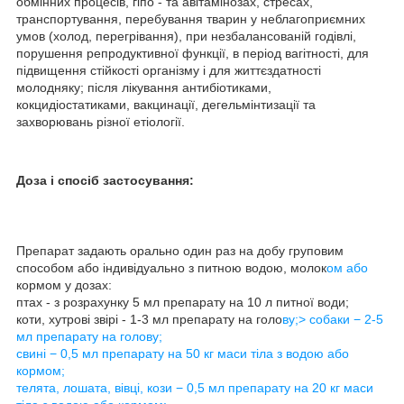
обмінних процесів, гіпо - та авітамінозах, стресах,
транспортування, перебування тварин у неблагоприємних
умов (холод, перегрівання), при незбалансованій годівлі,
порушення репродуктивної функції, в період вагітності, для
підвищення стійкості організму і для життєздатності
молодняку; після лікування антибіотиками,
кокцидіостатиками, вакцинації, дегельмінтизації та
захворювань різної етіології.
Доза і спосіб застосування:
Препарат задають орально один раз на добу груповим
способом або індивідуально з питною водою, молок
ом або
кормом у дозах:
птах - з розрахунку 5 мл препарату на 10 л питної води;
коти, хутрові звірі - 1-3 мл препарату на голо
ву;> собаки − 2-5
мл препарату на голову;
свині − 0,5 мл препарату на 50 кг маси тіла з водою або
кормом;
телята, лошата, вівці, кози − 0,5 мл препарату на 20 кг маси