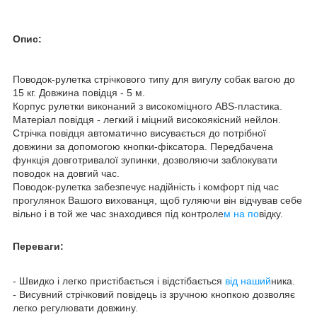
Опис:
Поводок-рулетка стрічкового типу для вигулу собак вагою до
15 кг. Довжина повідця - 5 м.
Корпус рулетки виконаний з високоміцного ABS-пластика.
Матеріал повідця - легкий і міцний високоякісний нейлон.
Стрічка повідця автоматично висувається до потрібної
довжини за допомогою кнопки-фіксатора. Передбачена
функція довготривалої зупинки, дозволяючи заблокувати
поводок на довгий час.
Поводок-рулетка забезпечує надійність і комфорт під час
прогулянок Вашого вихованця, щоб гуляючи він відчував себе
вільно і в той же час знаходився під контроле
м на по
відку.
Переваги:
- Швидко і легко пристібається і відстібається
від наший
ника.
- Висувний стрічковий повідець із зручною кнопкою дозволяє
легко регулювати довжину.