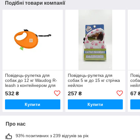
Подібні товари компанії
Повідець-рулетка для
Повідець-рулетка для
Пові
собак до 12 кг Waudog R-
собак 5 м до 15 кг стрічка
соба
leash з контейнером для
нейлон
нейл
пакетів і світловідбивною
532
257
67
₴
₴
стрічкою 3 м помаранчева
Collar
Купити
Купити
Про нас
93% позитивних з 239 відгуків за рік