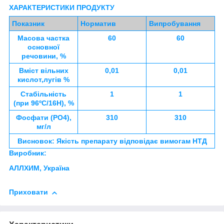
ХАРАКТЕРИСТИКИ ПРОДУКТУ
Показник
Норматив
Випробування
Масова частка
60
60
основної
речовини, %
Вміст вільних
0,01
0,01
кислот,лугів %
Стабільність
1
1
(при 96ºC/16Н), %
Фосфати (PO4),
310
310
мг/л
Висновок: Якість препарату відповідає вимогам НТД
Виробник:
АЛЛХИМ,
Україна
Приховати