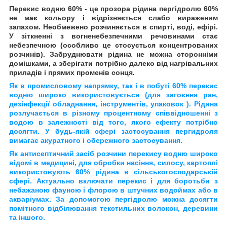
Перекис водню 60% - це прозора рідина пергідролю 60%
не має кольору і відрізняється слабо вираженим
запахом. Необмежено розчиняється в спирті, воді, ефірі.
У зіткненні з вогненебезпечними речовинами стає
небезпечною (особливо це стосується концентрованих
розчинів). Забруднювати рідина не можна сторонніми
домішками, а зберігати потрібно далеко від нагрівальних
приладів і прямих променів сонця.
Як в промисловому напрямку, так і в побуті 60% перекис
водню широко використовується (для загоєння ран,
дезінфекції обладнання, інструментів, упаковок ). Рідина
розлучається в різному процентному співвідношенні з
водою в залежності від того, якого ефекту потрібно
досягти. У будь-якій сфері застосування пергидроля
вимагає акуратного і обережного застосування.
Як антисептичний засіб розчини перекису водню широко
відомі в медицині, для обробки насіння, силосу, картоплі
використовують 60% рідина в сільськогосподарській
сфері. Актуально включати перекис і для боротьби з
небажаною фауною і флорою в штучних водоймах або в
акваріумах. За допомогою пергідролю можна досягти
помітного відбілювання текстильних волокон, деревини
та іншого.