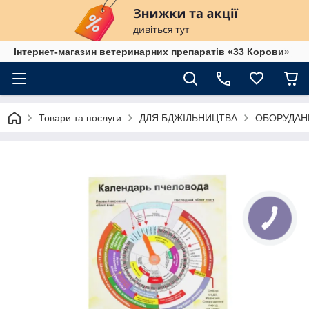
Інтернет-магазин ветеринарних препаратів «33 Корови»
Товари та послуги
ДЛЯ БДЖІЛЬНИЦТВА
ОБОРУДАН
КНОПКА
ЗВ'ЯЗКУ