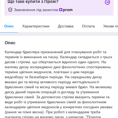
Що таке купити з Пром?
Замовлення під захистом
Опис
Характеристики
Доставка
Оплата
Умови п
Опис
Календар бджоляра призначений для планування робіт та
термінів їх виконання на пасіці. Календар складається з трьох
дисків і стрілки, що обертаються відносно один одного. На
малому диску зосереджено дані фенологічних спостережень:
терміни цвітіння медоносів, пов'язані з цим періоди
медозбору та безхабарні періоди. На середньому диску
вказані дні та місяці активного періоду життєдіяльності
бджолиних сімей та місяці періоду зимівлі бджіл. На великому
диску даний перелік операцій із догляду та утримання
бджолиних сімей. За допомогою стрілки вказують терміни та
види робіт із утримання бджолиних сімей за фенологічним
календарем цвітіння медоносів у конкретних погодних умовах
(рання чи пізня весна). При роботі з календарем треба
поєднати стрілку на малому диску, з написом: "Початок