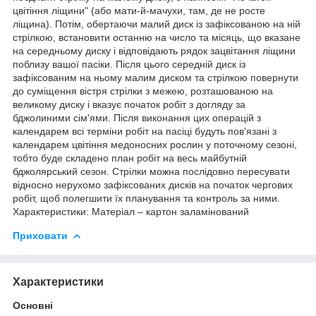
цвітіння ліщини" (або мати-й-мачухи, там, де не росте
ліщина). Потім, обертаючи малий диск із зафіксованою на ній
стрілкою, встановити останню на число та місяць, що вказане
на середньому диску і відповідають рядок зацвітання ліщини
поблизу вашої пасіки. Після цього середній диск із
зафіксованим на ньому малим диском та стрілкою повернути
до суміщення вістря стрілки з межею, розташованою на
великому диску і вказує початок робіт з догляду за
бджолиними сім'ями. Після виконання цих операцій з
календарем всі терміни робіт на пасіці будуть пов'язані з
календарем цвітіння медоносних рослин у поточному сезоні,
тобто буде складено план робіт на весь майбутній
бджолярський сезон. Стрілки можна послідовно пересувати
відносно нерухомо зафіксованих дисків на початок чергових
робіт, щоб полегшити їх планування та контроль за ними.
Характеристики: Матеріал – картон заламінований
Приховати
Характеристики
Основні