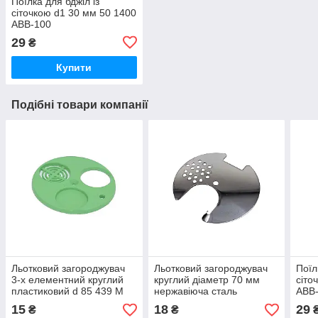
Поїлка для бджіл із
сіточкою d1 30 мм 50 1400
АВВ-100
29
₴
Купити
Подібні товари компанії
Льотковий загороджувач
Льотковий загороджувач
Поїл
3-х елементний круглий
круглий діаметр 70 мм
сіто
пластиковий d 85 439 М
нержавіюча сталь
АВВ
АВВ-100
АВВ-100
15
18
29
₴
₴