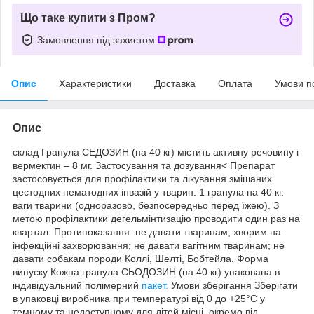
Що таке купити з Пром?
Замовлення під захистом
Опис
Характеристики
Доставка
Оплата
Умови п
Опис
склад Гранула СЕДОЗИН (на 40 кг) містить активну речовину і
вермектин – 8 мг. Застосування та дозування< Препарат
застосовується для профілактики та лікування змішаних
цестодних нематодних інвазій у тварин. 1 гранула на 40 кг.
ваги тварини (одноразово, безпосередньо перед їжею). З
метою профілактики дегельмінтизацію проводити один раз на
квартал. Протипоказання: не давати тваринам, хворим на
інфекційні захворювання; не давати вагітним тваринам; не
давати собакам породи Коллі, Шелті, Бобтейла. Форма
випуску Кожна гранула СЬОДОЗИН (на 40 кг) упакована в
індивідуальний полімерний
пакет.
Умови зберігання Зберігати
в упаковці виробника при температурі від 0 до +25°С у
темному та недоступному для дітей місці, окремо від