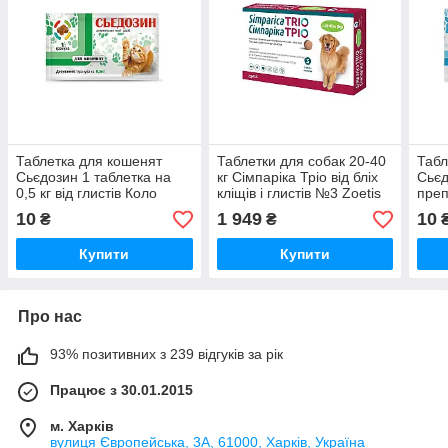
Таблетка для кошенят
Таблетки для собак 20-40
Табл
Сьєдозин 1 таблетка на
кг Сімпаріка Тріо від бліх
Сьєд
0,5 кг від глистів Коло
кліщів і глистів №3 Zoetis
преп
кг №
10
1 949
10
₴
₴
Купити
Купити
Про нас
93% позитивних з 239 відгуків за рік
Працює з 30.01.2015
м. Харків
вулиця Європейська, 3А, 61000, Харків, Україна