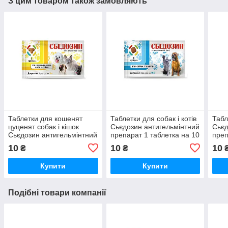
З цим товаром також замовляють
Таблетки для кошенят
Таблетки для собак і котів
Табл
цуценят собак і кішок
Сьєдозин антигельмінтний
Сьєд
Сьєдозин антигельмінтний
препарат 1 таблетка на 10
преп
препарат 1 таблетка на 2
кг №1 Круг
кг №
10
10
10
₴
₴
кг №1 Круг
Купити
Купити
Подібні товари компанії