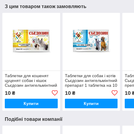
З цим товаром також замовляють
Таблетки для кошенят
Таблетки для собак і котів
Табл
цуценят собак і кішок
Сьєдозин антигельмінтний
Сьєд
Сьєдозин антигельмінтний
препарат 1 таблетка на 10
преп
препарат 1 таблетка на 2
кг №1 Круг
кг №
10
10
10
₴
₴
кг №1 Круг
Купити
Купити
Подібні товари компанії