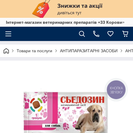
Інтернет-магазин ветеринарних препаратів «33 Корови»
Товари та послуги
АНТИПАРАЗИТАРНІ ЗАСОБИ
АН
КНОПКА
ЗВ'ЯЗКУ