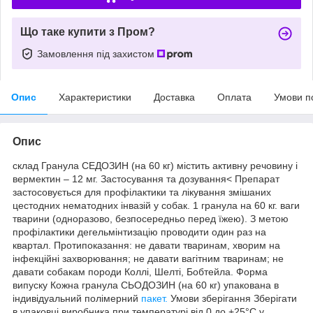
Що таке купити з Пром?
Замовлення під захистом
Опис
Характеристики
Доставка
Оплата
Умови п
Опис
склад Гранула СЕДОЗИН (на 60 кг) містить активну речовину і
вермектин – 12 мг. Застосування та дозування< Препарат
застосовується для профілактики та лікування змішаних
цестодних нематодних інвазій у собак. 1 гранула на 60 кг. ваги
тварини (одноразово, безпосередньо перед їжею). З метою
профілактики дегельмінтизацію проводити один раз на
квартал. Протипоказання: не давати тваринам, хворим на
інфекційні захворювання; не давати вагітним тваринам; не
давати собакам породи Коллі, Шелті, Бобтейла. Форма
випуску Кожна гранула СЬОДОЗИН (на 60 кг) упакована в
індивідуальний полімерний
пакет.
Умови зберігання Зберігати
в упаковці виробника при температурі від 0 до +25°С у