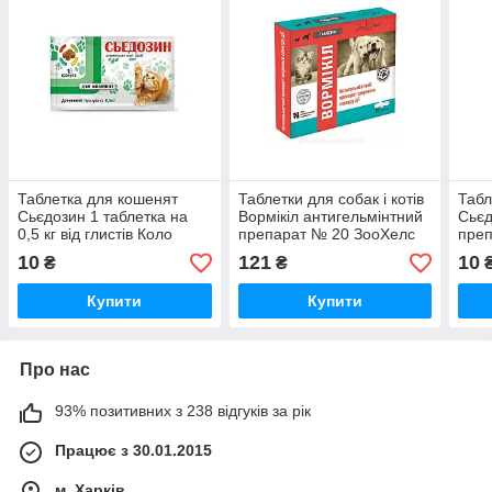
Таблетка для кошенят
Таблетки для собак і котів
Табл
Сьєдозин 1 таблетка на
Вормікіл антигельмінтний
Сьєд
0,5 кг від глистів Коло
препарат № 20 ЗооХелс
преп
кг №
10
121
10
₴
₴
Купити
Купити
Про нас
93% позитивних з 238 відгуків за рік
Працює з 30.01.2015
м. Харків