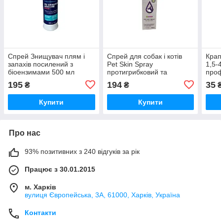
Спрей Знищувач плям і
Спрей для собак і котів
Крап
запахів посилений з
Pet Skin Spray
1,5-4
біоензимами 500 мл
протигрибковий та
проф
Queen clean
антибактеріальний 200 мл
при 
195
194
35
₴
₴
Vitomax
ект
Vito
Купити
Купити
Про нас
93% позитивних з 240 відгуків за рік
Працює з 30.01.2015
м. Харків
вулиця Європейська, 3А, 61000, Харків, Україна
Контакти