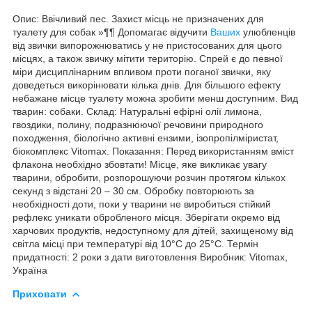
Опис: Ввічливий пес. Захист місць не призначених для
туалету для собак »¶¶ Допомагає відучити
Ваших
улюбленців
від звички випорожнюватись у не пристосованих для цього
місцях, а також звичку мітити територію. Спрей є до певної
міри дисциплінарним впливом проти поганої звички, яку
доведеться викорінювати кілька днів. Для більшого ефекту
небажане місце туалету можна зробити менш доступним. Вид
тварин: собаки. Склад: Натуральні ефірні олії лимона,
гвоздики, полину, подразнюючої речовини природного
походження, біологічно активні ензими, ізопропілміристат,
біокомплекс Vitomax. Показання: Перед використанням вміст
флакона необхідно збовтати! Місце, яке викликає увагу
тварини, обробити, розпорошуючи розчин протягом кількох
секунд з відстані 20 – 30 см. Обробку повторюють за
необхідності доти, поки у тварини не виробиться стійкий
рефлекс уникати обробленого місця. Зберігати окремо від
харчових продуктів, недоступному для дітей, захищеному від
світла місці при температурі від 10°С до 25°С. Термін
придатності: 2 роки з дати виготовлення Виробник: Vitomax,
Україна
Приховати