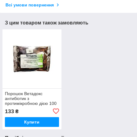
Всі умови повернення
З цим товаром також замовляють
Порошок Ветадокс
антибіотик з
протимікробною дією 100
г Укрветпромпостач
133
₴
Купити