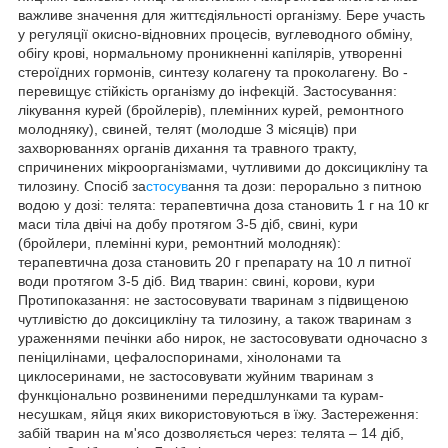
важливе значення для життєдіяльності організму. Бере участь
у регуляції окисно-відновних процесів, вуглеводного обміну,
обігу крові, нормальному проникненні капілярів, утворенні
стероїдних гормонів, синтезу колагену та проколагену. Во -
перевищує стійкість організму до інфекцій. Застосування:
лікування курей (бройлерів), племінних курей, ремонтного
молодняку), свиней, телят (молодше 3 місяців) при
захворюваннях органів дихання та травного тракту,
спричинених мікроорганізмами, чутливими до доксицикліну та
тилозину. Спосіб за
стосув
ання та дози: перорально з питною
водою у дозі: телята: терапевтична доза становить 1 г на 10 кг
маси тіла двічі на добу протягом 3-5 діб, свині, кури
(бройлери, племінні кури, ремонтний молодняк):
терапевтична доза становить 20 г препарату на 10 л питної
води протягом 3-5 діб. Вид тварин: свині, корови, кури
Протипоказання: не застосовувати тваринам з підвищеною
чутливістю до доксицикліну та тилозину, а також тваринам з
ураженнями печінки або нирок, не застосовувати одночасно з
пеніцилінами, цефалоспоринами, хінолонами та
циклосеринами, не застосовувати жуйним тваринам з
функціонально розвиненими передшлунками та курам-
несушкам, яйця яких використовуються в їжу. Застереження:
забій тварин на м'ясо дозволяється через: телята – 14 діб,