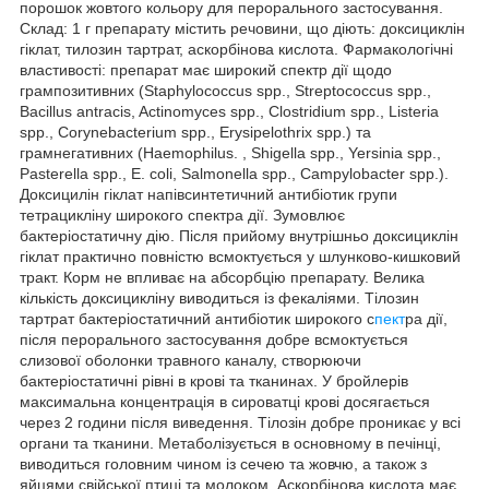
порошок жовтого кольору для перорального застосування.
Склад: 1 г препарату містить речовини, що діють: доксициклін
гіклат, тилозин тартрат, аскорбінова кислота. Фармакологічні
властивості: препарат має широкий спектр дії щодо
грампозитивних (Staphylococcus spp., Streptococcus spp.,
Bacillus antracis, Actinomyces spp., Clostridium spp., Listeria
spp., Corynebacterium spp., Erysipelothrix spp.) та
грамнегативних (Haemophilus. , Shigella spp., Yersinia spp.,
Pasterella spp., E. coli, Salmonella spp., Campylobacter spp.).
Доксицилін гіклат напівсинтетичний антибіотик групи
тетрацикліну широкого спектра дії. Зумовлює
бактеріостатичну дію. Після прийому внутрішньо доксициклін
гіклат практично повністю всмоктується у шлунково-кишковий
тракт. Корм не впливає на абсорбцію препарату. Велика
кількість доксицикліну виводиться із фекаліями. Тілозин
тартрат бактеріостатичний антибіотик широкого с
пект
ра дії,
після перорального застосування добре всмоктується
слизової оболонки травного каналу, створюючи
бактеріостатичні рівні в крові та тканинах. У бройлерів
максимальна концентрація в сироватці крові досягається
через 2 години після виведення. Тілозін добре проникає у всі
органи та тканини. Метаболізується в основному в печінці,
виводиться головним чином із сечею та жовчю, а також з
яйцями свійської птиці та молоком. Аскорбінова кислота має