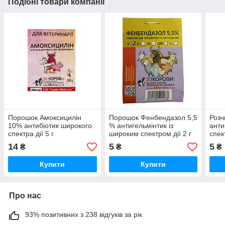
Подібні товари компанії
Порошок Амоксицилін
Порошок Фенбендазол 5,5
Роз
10% антибіотик широкого
% антигельмінтик із
анти
спектра дії 5 г
широким спектром дії 2 г
спек
Укра
14
5
5
₴
₴
₴
Купити
Купити
Про нас
93% позитивних з 238 відгуків за рік