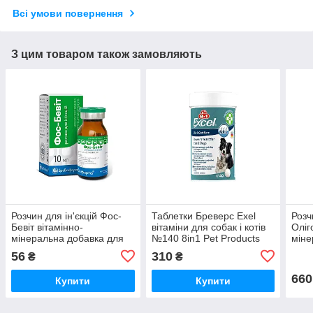
Всі умови повернення
З цим товаром також замовляють
Розчин для ін'єкцій Фос-
Таблетки Бреверс Exel
Розч
Бевіт вітамінно-
вітаміни для собак і котів
Оліг
мінеральна добавка для
№140 8in1 Pet Products
міне
тварин 10 мл
для 
56
310
₴
₴
Бровафарма
660
Купити
Купити