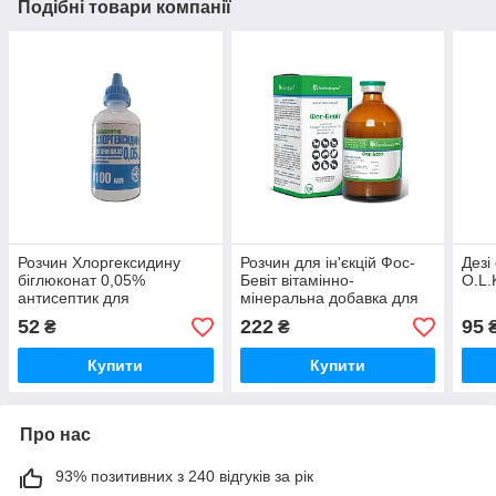
Подібні товари компанії
Розчин Хлоргексидину
Розчин для ін'єкцій Фос-
Дезі
біглюконат 0,05%
Бевіт вітамінно-
O.L
антисептик для
мінеральна добавка для
зовнішнього застосування
тварин 100 мл
52
222
95
₴
₴
100 мл O.L.KAR
Бровафарма
Купити
Купити
Про нас
93% позитивних з 240 відгуків за рік