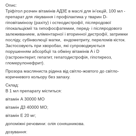
Опис:
Тріфітол розчин вітамінів АД3Е в маслі для ін'єкцій, 100 мл -
препарат для лікування і профілактика у тварин D-
гіповітамінозу (рахіту) і остеодистрофії, післяродової
гіпокальціємії та гипофосфатемии, перед- і післяродового
залеживанием, аліментарної і вторинної дистрофії, затримки
посліду, субінволюції матки, ендометриту, переломів кісток.
Застосовують при хворобах, які супроводжуються
порушенням абсорбції та обміну вітамінів А і D
(гастроентерит, гепатит, гепатодистрофія, гіпотиреоз,
гломерулонефрит).
Прозора масляниста рідина від світло-жовтого до світло-
коричневого кольору без запаху.
Склад:
В 1 мл препарату міститься:
вітамін А 30000 МО
вітамін Д3 40000 МО;
вітамін Е 20 мг;
допоміжні речовини: олія соняшникова.
дозування: