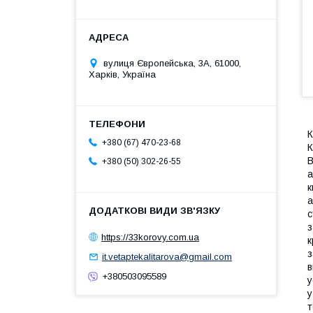
вулиця Європейська, 3А, 61000,
Харків, Україна
К
+380 (67) 470-23-68
К
В
+380 (50) 302-26-55
а
к
а
с
з
https://33korovy.com.ua
к
з
it.vetaptekalitarova@gmail.com
в
+380503095589
у
у
т