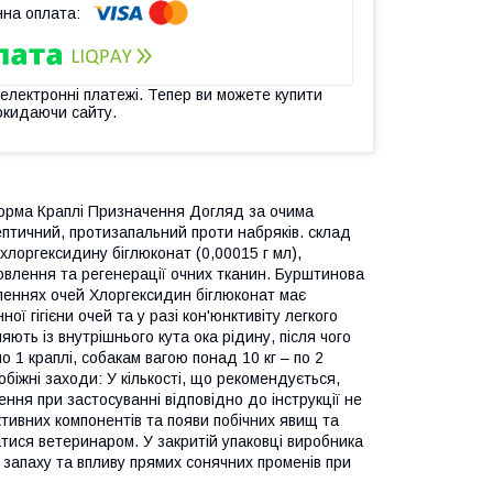
 електронні платежі. Тепер ви можете купити
окидаючи сайту.
рма Краплі Призначення Догляд за очима
птичний, протизапальний проти набряків. склад
 хлоргексидину біглюконат (0,00015 г мл),
влення та регенерації очних тканин. Бурштинова
аленнях очей Хлоргексидин біглюконат має
ї гігієни очей та у разі кон'юнктивіту легкого
ть із внутрішнього кута ока рідину, після чого
о 1 краплі, собакам вагою понад 10 кг – по 2
обіжні заходи: У кількості, що рекомендується,
ння при застосуванні відповідно до інструкції не
ктивних компонентів та появи побічних явищ та
тися ветеринаром. У закритій упаковці виробника
 запаху та впливу прямих сонячних променів при