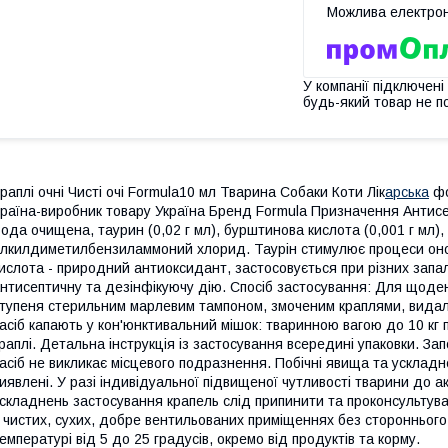
У компанії підключені
будь-який товар не п
раплі очні Чисті очі Formula10 мл Тварина Собаки Коти Лік
арська
фо
раїна-виробник товару Україна Бренд Formula Призначення Антисе
ода очищена, таурин (0,02 г мл), бурштинова кислота (0,001 г мл),
лкилдиметилбензиламмоний хлорид. Таурін стимулює процеси оно
ислота - природний антиоксидант, застосовується при різних зап
нтисептичну та дезінфікуючу дію. Спосіб застосування: Для щоденно
тупеня стерильним марлевим тампоном, змоченим краплями, видаляю
асіб капають у кон'юнктивальний мішок: тваринною вагою до 10 кг п
раплі. Детальна інструкція із застосування всередині упаковки. Зап
асіб не викликає місцевого подразнення. Побічні явища та ускладне
иявлені. У разі індивідуальної підвищеної чутливості тварини до а
складнень застосування крапель слід припинити та проконсультува
 чистих, сухих, добре вентильованих приміщеннях без стороннього
емпературі від 5 до 25 градусів, окремо від продуктів та корму.