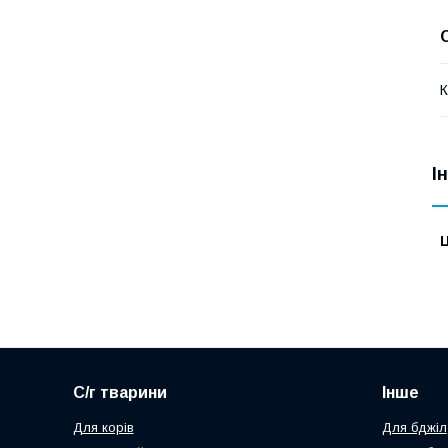
К
І
Ц
С/г тварини
Інше
Для корів
Для бджіл