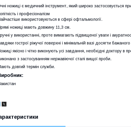
чні ножиці є медичний інструмент, який широко застосовується при
опіткість і професіоналізм
айчастіше використовуються в сфері офтальмології.
рямі ножиці мають довжину 11,3 см.
ручні у використанні, проте вимагають підвищеної уваги і акуратнос
авдяки гострої ріжучої поверхні і мінімальній вазі досягти бажаног
ожиці якісно і чітко виконують усі завдання, необхідні доктору в 
иконано з застосуванням нержавіючої сталі вищої проби.
ають довгий термін служби.
Виробник:
акистан
арактеристики