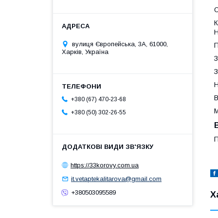
О
К
Н
вулиця Європейська, 3А, 61000,
П
Харків, Україна
З
З
Н
В
+380 (67) 470-23-68
М
+380 (50) 302-26-55
П
https://33korovy.com.ua
it.vetaptekalitarova@gmail.com
+380503095589
Х