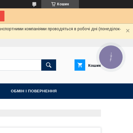
Кошик
нспортними компаніями проводяться в робочі дні (понеділок-
КНОПКА
ЗВ'ЯЗКУ
Кошик
ОБМІН І ПОВЕРНЕННЯ