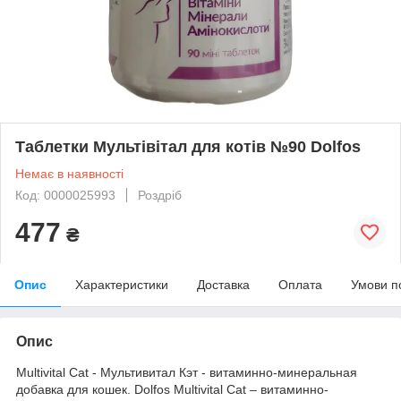
Таблетки Мультівітал для котів №90 Dolfos
Немає в наявності
Код: 0000025993
Роздріб
477
₴
Опис
Характеристики
Доставка
Оплата
Умови п
Опис
Multivital Cat - Мультивитал Кэт - витаминно-минеральная
добавка для кошек. Dolfos Multivital Cat – витаминно-