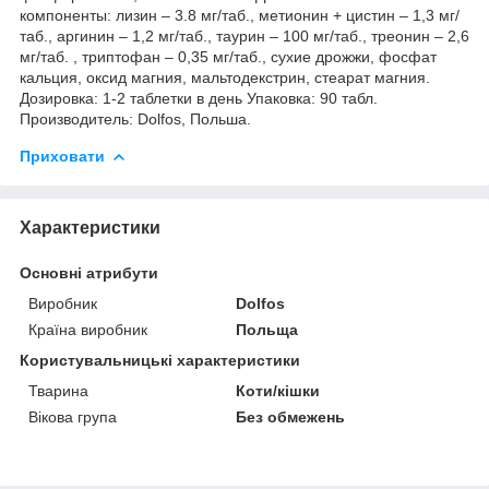
компоненты: лизин – 3.8 мг/таб., метионин + цистин – 1,3 мг/
таб., аргинин – 1,2 мг/таб., таурин – 100 мг/таб., треонин – 2,6
мг/таб. , триптофан – 0,35 мг/таб., сухие дрожжи, фосфат
кальция, оксид магния, мальтодекстрин, стеарат магния.
Дозировка: 1-2 таблетки в день Упаковка: 90 табл.
Производитель: Dolfos, Польша.
Приховати
Характеристики
Основні атрибути
Виробник
Dolfos
Країна виробник
Польща
Користувальницькі характеристики
Тварина
Коти/кішки
Вікова група
Без обмежень