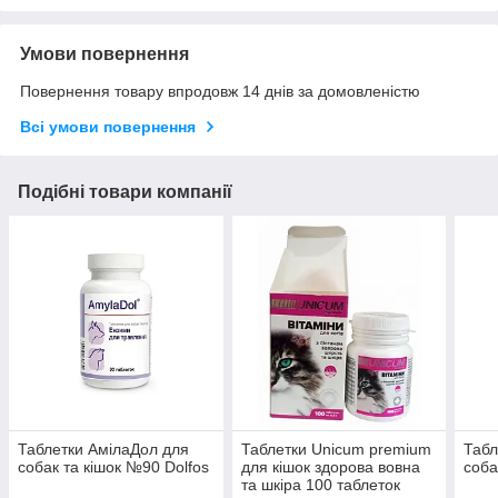
Умови повернення
Повернення товару впродовж 14 днів за домовленістю
Всі умови повернення
Подібні товари компанії
Таблетки АмілаДол для
Таблетки Unicum premium
Табл
собак та кішок №90 Dolfos
для кішок здорова вовна
соба
та шкіра 100 таблеток