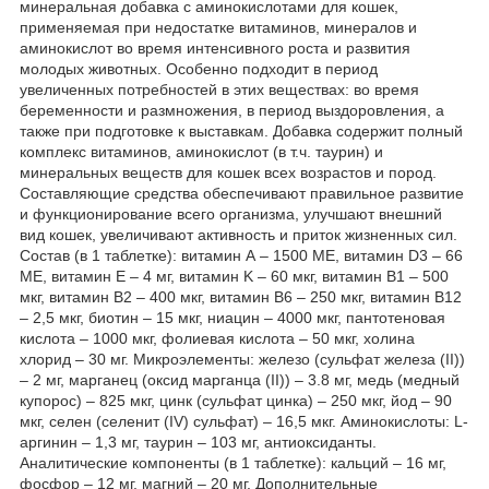
минеральная добавка с аминокислотами для кошек,
применяемая при недостатке витаминов, минералов и
аминокислот во время интенсивного роста и развития
молодых животных. Особенно подходит в период
увеличенных потребностей в этих веществах: во время
беременности и размножения, в период выздоровления, а
также при подготовке к выставкам. Добавка содержит полный
комплекс витаминов, аминокислот (в т.ч. таурин) и
минеральных веществ для кошек всех возрастов и пород.
Составляющие средства обеспечивают правильное развитие
и функционирование всего организма, улучшают внешний
вид кошек, увеличивают активность и приток жизненных сил.
Состав (в 1 таблетке): витамин А – 1500 МЕ, витамин D3 – 66
МЕ, витамин Е – 4 мг, витамин K – 60 мкг, витамин B1 – 500
мкг, витамин В2 – 400 мкг, витамин B6 – 250 мкг, витамин В12
– 2,5 мкг, биотин – 15 мкг, ниацин – 4000 мкг, пантотеновая
кислота – 1000 мкг, фолиевая кислота – 50 мкг, холина
хлорид – 30 мг. Микроэлементы: железо (сульфат железа (II))
– 2 мг, марганец (оксид марганца (II)) – 3.8 мг, медь (медный
купорос) – 825 мкг, цинк (сульфат цинка) – 250 мкг, йод – 90
мкг, селен (селенит (IV) сульфат) – 16,5 мкг. Аминокислоты: L-
аргинин – 1,3 мг, таурин – 103 мг, антиоксиданты.
Аналитические компоненты (в 1 таблетке): кальций – 16 мг,
фосфор – 12 мг, магний – 20 мг. Дополнительные