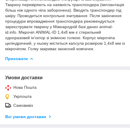
Тварину перевіряють на наявність транспондера (імплантація
більш ніж одного чіпа заборонена). Вводять транспондер під
шкіру. Проводиться контрольне зчитування. Після закінчення
процедури впровадження транспондера рекомендується
зареєструвати тварину у Міжнародній базі даних animal-
id.info. Мікрочіп ANIMAL-ID 1,4х8 мм є стерильний
одноразовий ін'єктор зі знімною голкою. Корпус мікрочіпа
циліндричний, у ньому міститься капсула розміром 1,4х8 мм із
мікрочіпом. Голку закриває захисний ковпачок.
Приховати
Умови доставки
Нова Пошта
Укрпошта
Самовивіз
Всі умови доставки