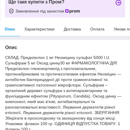
Що таке купити з Пром?
Замовлення під захистом
Опис
Характеристики
Доставка
Оплата
Умови п
Опис
СКЛАД: Преднізолон 1 мг Неоміцину сульфат 5000 I.U.
Сульфірам 5 мг Оксид цинку30 мг ФАРМАКОЛОГІЧНА ДІЯ:
Преднізолон глюкокортикоїд з протизапальним,
протинабряковим та протичесотковим ефектом Неоміцин —
антибіотик бактерицидної дії проти грамнегативної та
грампозитивної патогенної мікрофлори. Сульфірам –
органічний дериват сульфура з антипаразитарним та
фунгіцидним ефектом (Pitysporum, Candida). Оксид цинку —
компонент, який має в'язкі, антибактеріальні та
ранозагоювальні властивості. Лікування дерматитів різної
етіології. Лікування дерматитів різної етіології. ЗБЕРІГАННЯ:
Зберігати в прохолодному та захищеному від сонця місці.
Упаковка: флакон 100 гр. ОДИНИЦЯ ВІДПУСТКА ТОВАРУ: 1
флакон 100 г