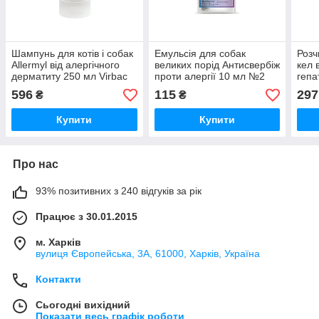
Шампунь для котів і собак
Емульсія для собак
Розч
Allermyl від алергічного
великих порід Антисвербіж
кел 
дерматиту 250 мл Virbac
проти алергії 10 мл №2
гепа
Круг
Kela
596
115
297
₴
₴
Купити
Купити
Про нас
93% позитивних з 240 відгуків за рік
Працює з 30.01.2015
м. Харків
вулиця Європейська, 3А, 61000, Харків, Україна
Контакти
Сьогодні вихідний
Показати весь графік роботи