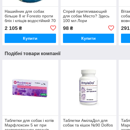
Нашийник для собак
Спрей притягивающий
Віта
більше 8 кг Foresto проти
для собак Место? Здесь
соба
бліх і кліщів водостійкий 70
100 мл Лори
вовн
см Elanco
Vito
2 105
98
291
₴
₴
Купити
Купити
Подібні товари компанії
Таблетки для собак і котів
Таблетки АмілаДол для
Табл
Марфлоксин 5 мг при
собак та кішок №90 Dolfos
Марф
захворюваннях органів
захв