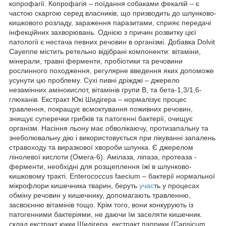
копрофагії. Копрофагія – поїдання собаками фекалій – є
частою скаргою серед власників, що призводить до шлунково-
кишкового розладу, зараження паразитами, сприяє передачі
інфекційних захворювань. Однією з причин розвитку цієї
патології є нестача певних речовин в організмі. Добавка Dolvit
Cayenne містить ретельно відібрані компоненти: вітаміни,
мінерали, травні ферменти, пробіотики та речовини
рослинного походження, регулярне введення яких допоможе
усунути цю проблему. Сухі пивні дріжджі – джерело
незамінних амінокислот, вітамінів групи В, та бета-1,3/1,6-
глюканів. Екстракт Юкі Шидігера – нормалізує процес
травлення, покращує всмоктування поживних речовин,
знищує суперечки грибків та патогенні бактерії, очищує
організм. Насіння льону має обволікаючу, протизапальну та
знеболювальну дію і використовується при лікуванні запалень
стравоходу та виразкової хвороби шлунка. Є джерелом
лінолевої кислоти (Омега-6). Амілаза, ліпаза, протеаза -
ферменти, необхідні для розщеплення їжі в шлунково-
кишковому тракті. Enterococcus faecium – бактерії нормальної
мікрофлори кишечника тварин, беруть
учас
ть у процесах
обміну речовин у кишечнику, допомагають травленню,
засвоєнню вітамінів тощо. Крім того, вони конкурують із
патогенними бактеріями, не даючи їм заселяти кишечник.
склад екстракт юкки Шидігера, екстракт паприки (Capsicum