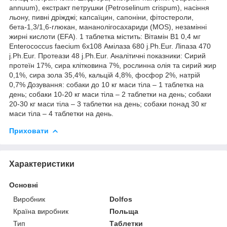
annuum), екстракт петрушки (Petroselinum crispum), насіння
льону, пивні дріжджі; капсаїцин, сапоніни, фітостероли,
бета-1,3/1,6-глюкан, мананолігосахариди (MOS), незамінні
жирні кислоти (EFA). 1 таблетка містить: Вітамін B1 0,4 мг
Enterococcus faecium 6x108 Амілаза 680 j.Ph.Eur. Ліпаза 470
j.Ph.Eur. Протеази 48 j.Ph.Eur. Аналітичні показники: Сирий
протеїн 17%, сира клітковина 7%, рослинна олія та сирий жир
0,1%, сира зола 35,4%, кальцій 4,8%, фосфор 2%, натрій
0,7% Дозування: собаки до 10 кг маси тіла – 1 таблетка на
день; собаки 10-20 кг маси тіла – 2 таблетки на день; собаки
20-30 кг маси тіла – 3 таблетки на день; собаки понад 30 кг
маси тіла – 4 таблетки на день.
Приховати
Характеристики
Основні
Виробник
Dolfos
Країна виробник
Польща
Тип
Таблетки