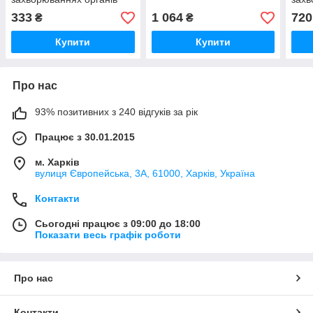
дихання та сечостатевої
диха
333
1 064
720
₴
₴
системи №10 KRKA
сис
Купити
Купити
Про нас
93% позитивних з 240 відгуків за рік
Працює з 30.01.2015
м. Харків
вулиця Європейська, 3А, 61000, Харків, Україна
Контакти
Сьогодні працює з 09:00 до 18:00
Показати весь графік роботи
Про нас
Контакти