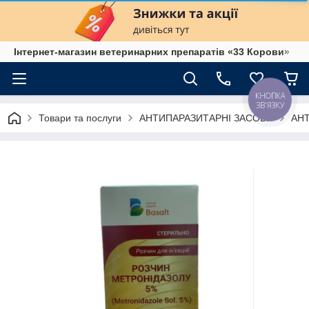
Інтернет-магазин ветеринарних препаратів «33 Корови»
КНОПКА
ЗВ'ЯЗКУ
Товари та послуги
АНТИПАРАЗИТАРНІ ЗАСОБИ
АН