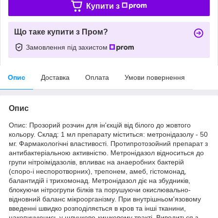
Купити з
Що таке купити з Пром?
Замовлення під захистом
Опис
Доставка
Оплата
Умови повернення
Опис
Опис: Прозорий розчин для ін'єкцій від білого до жовтого
кольору. Склад: 1 мл препарату міститься: метронідазолу - 50
мг. Фармакологічні властивості. Протипротозойний препарат з
антибактеріальною активністю. Метронідазол відноситься до
групи нітроімідазолів, впливає на анаеробних бактерій
(споро-і неспоротворних), трепонем, амеб, гістомонад,
балантидій і трихомонад. Метронідазол діє на збудників,
блокуючи нітрогрупи білків та порушуючи окислювально-
відновний баланс мікроорганізму. При внутрішньом'язовому
введенні швидко розподіляється в кров та інші тканини,
накопичуючись у шлунково-кишковому тракті. Виводиться з