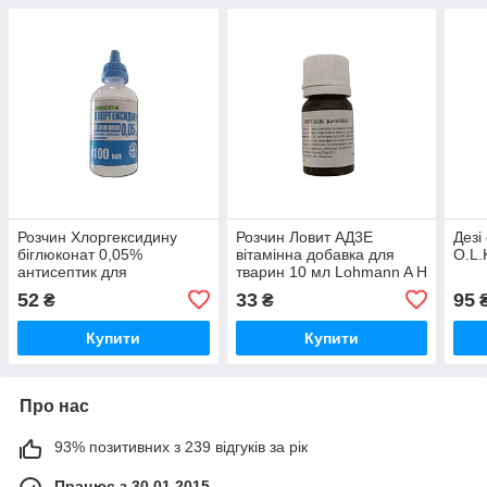
Розчин Хлоргексидину
Розчин Ловит АД3Е
Дезі
біглюконат 0,05%
вітамінна добавка для
O.L
антисептик для
тварин 10 мл Lohmann A H
зовнішнього застосування
52
33
95
₴
₴
100 мл O.L.KAR
Купити
Купити
Про нас
93% позитивних з 239 відгуків за рік
Працює з 30.01.2015