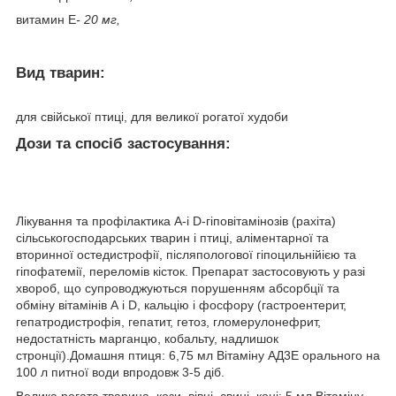
витамин Е
- 20 мг,
Вид тварин:
для свійської птиці, для великої рогатої худоби
Дози та спосіб застосування:
Лікування та профілактика А-і D-гіповітамінозів (рахіта)
сільськогосподарських тварин і птиці, аліментарної та
вторинної остедистрофії, післяпологової гіпоцильнійією та
гіпофатемії, переломів кісток. Препарат застосовують у разі
хвороб, що супроводжуються порушенням абсорбції та
обміну вітамінів А і D, кальцію і фосфору (гастроентерит,
гепатродистрофія, гепатит, гетоз, гломерулонефрит,
недостатність марганцю, кобальту, надлишок
стронції).
Домашня птиця: 6,75 мл Вітаміну АД3Е орального на
100 л питної води впродовж 3-5 діб.
Велика рогата тварина, кози, вівці, свині, коні: 5 мл Вітаміну