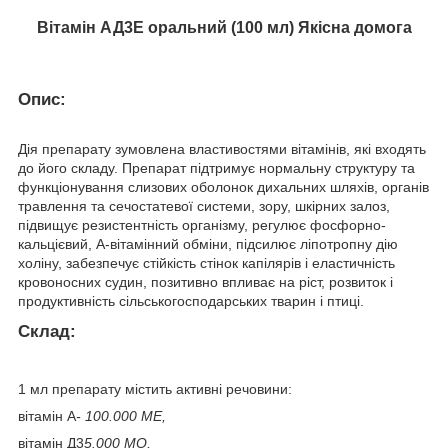
Вітамін АД3Е оральний (100 мл) Якicна домога
Опис:
Дія препарату зумовлена властивостями вітамінів, які входять
до його складу. Препарат підтримує нормальну структуру та
функціонування слизових оболонок дихальних шляхів, органів
травлення та сечостатевої системи, зору, шкірних залоз,
підвищує резистентність організму, регулює фосфорно-
кальцієвий, А-вітамінний обміни, підсилює ліпотропну дію
холіну, забезпечує стійкість стінок капілярів і еластичність
кровоносних судин, позитивно впливає на ріст, розвиток і
продуктивність сільськогосподарських тварин і птиці.
Склад:
1 мл препарату містить активні речовини:
вітамін А
- 100.000 МЕ,
вітамін Д3
5.000 МО,