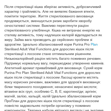
Після стерилізації кішка зберігає активність, доброзичливий
характер і грайливість. Але не виявляє бажання втекти,
помітити територію. Життя стерилізованого вихованця
продовжується, зменшується ризик заробити хворобу
сечостатевої системи. Важливо переглянути раціон
стерилізованого улюбленця. Кішка не витрачає енергію на
статеву активність, тому надлишок калорій відкладається як
жиру. Зайва вага призводить до серйозних проблем зі
здоров'ям. Ідеально збалансований корм Purina Pro
Plan
Sterilised Adult Vital Functions для дорослих кішок після
стерилізації з лососем стане оптимальним рішенням.
Низькокалорійний раціон містить багато поживних речовин.
Підтримує нормальну вагу, перешкоджає утворенню каменів.
Апетитний аромат привабливий для вихованця. Сухий корм
Purina Pro Plan Sterilised Adult Vital Functions для дорослих
кішок після стерилізації з лососем Ласощі крокети містять
масу корисних речовин, важливих для здоров'я вихованця:
білки тваринного походження; ненасичені жирні кислоти;
вітаміни всіх груп, особливо С, В, Е; каротиноїди; аргінін;
магній, залізо, кальцій, калій Ідеально збалансований корм
ПроПлан для дорослих кішок після стерилізації з лососем
повністю задовольняє потреби організму у поживних
компонентах. Тварина набуде квітучого вигляду і не знатиме