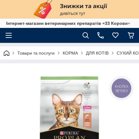
Інтернет-магазин ветеринарних препаратів «33 Корови»
Товари та послуги
КОРМА
ДЛЯ КОТІВ
СУХИЙ КО
КНОПКА
ЗВ'ЯЗКУ