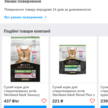
Умови повернення
Повернення товару впродовж 14 днів за домовленістю
Всі умови повернення
Подібні товари компанії
Сухий корм для
Сухий корм для
Сухи
стерилізованих котів
стерилізованих котів
стер
Sterilised Adult Savoury
Sterilised Adult Renal Plus з
курк
Duo з тріскою та фореллю
індичкою 400 г Purina
Ster
437
221
239
₴/кг
₴
Purina Ваговий ціна за 1 кг
лап