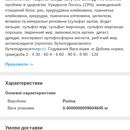
проблем зі здоров'ям. Ігридієнти Лосось (19%), зневоднений
пташиний білок, рис, кукурудзяна клейковина, пшенична
клейковина, кукурудза, пшенична клітковина, целюлоза,
вітаміни та мінеральні речовини (сульфат заліза, йодат
кальцію, сульфат міді, сульфат марганцю, сульфат марганцю
порошок, тваринний жир, амінокислота аргінін, дигест,
дріжджі, консервант ортофосфорна кислота, риб'ячий жир,
антиоксиданти (пропілат, бутилгідроксіанізол,
бутилгідрокситолу
ол)
. Годування Вага кішки, кг Добова норма,
грам/доба 2 - 4 30 - 60 4 - 6 60 - 90 6 - 8 90 - 120
Приховати
Характеристики
Основні характеристики
Виробник
Purina
Вага упаковки
0.4000000059604645 кг
Умови доставки