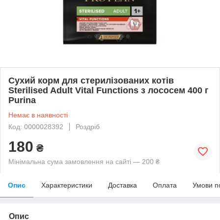
Сухий корм для стерилізованих котів
Sterilised Adult Vital Functions з лососем 400 г
Purina
Немає в наявності
Код: 0000028392
Роздріб
180
₴
Мінімальна сума замовлення на сайті — 200 ₴
Опис
Характеристики
Доставка
Оплата
Умови п
Опис