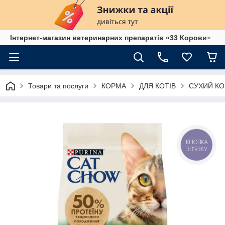
Інтернет-магазин ветеринарних препаратів «33 Корови»
Товари та послуги
КОРМА
ДЛЯ КОТІВ
СУХИЙ КО
КНОПКА
ЗВ'ЯЗКУ