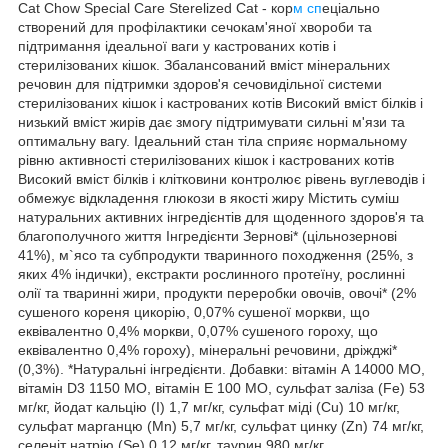
Cat Chow Special Care Sterelized Cat - кор
м сп
еціально
створений для профілактики сечокам'яної хвороби та
підтримання ідеальної ваги у кастрованих котів і
стерилізованих кішок. Збалансований вміст мінеральних
речовин для підтримки здоров'я сечовидільної системи
стерилізованих кішок і кастрованих котів Високий вміст білків і
низький вміст жирів дає змогу підтримувати сильні м'язи та
оптимальну вагу. Ідеальний стан тіла сприяє нормальному
рівню активності стерилізованих кішок і кастрованих котів
Високий вміст білків і клітковини контролює рівень вуглеводів і
обмежує відкладення глюкози в якості жиру Містить суміш
натуральних активних інгредієнтів для щоденного здоров'я та
благополучного життя Інгредієнти Зернові* (цільнозернові
41%), м`ясо та субпродукти тваринного походження (25%, з
яких 4% індички), екстракти рослинного протеїну, рослинні
олії та тваринні жири, продукти переробки овочів, овочі* (2%
сушеного кореня цикорію, 0,07% сушеної моркви, що
еквівалентно 0,4% моркви, 0,07% сушеного гороху, що
еквівалентно 0,4% гороху), мінеральні речовини, дріжджі*
(0,3%). *Натуральні інгредієнти. Добавки: вітамін А 14000 МО,
вітамін D3 1150 МО, вітамін Е 100 МО, сульфат заліза (Fe) 53
мг/кг, йодат кальцію (I) 1,7 мг/кг, сульфат міді (Cu) 10 мг/кг,
сульфат марганцю (Mn) 5,7 мг/кг, сульфат цинку (Zn) 74 мг/кг,
селеніт натрію (Se) 0,12 мг/кг, таурин 980 мг/кг.