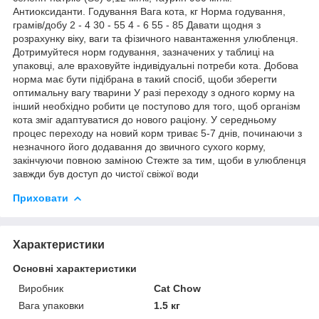
Aнтиоксиданти. Годування Вага кота, кг Норма годування,
грамів/добу 2 - 4 30 - 55 4 - 6 55 - 85 Давати щодня з
розрахунку віку, ваги та фізичного навантаження улюбленця.
Дотримуйтеся норм годування, зазначених у таблиці на
упаковці, але враховуйте індивідуальні потреби кота. Добова
норма має бути підібрана в такий спосіб, щоби зберегти
оптимальну вагу тварини У разі переходу з одного корму на
інший необхідно робити це поступово для того, щоб організм
кота зміг адаптуватися до нового раціону. У середньому
процес переходу на новий корм триває 5-7 днів, починаючи з
незначного його додавання до звичного сухого корму,
закінчуючи повною заміною Стежте за тим, щоби в улюбленця
завжди був доступ до чистої свіжої води
Приховати
Характеристики
Основні характеристики
Виробник
Cat Chow
Вага упаковки
1.5 кг