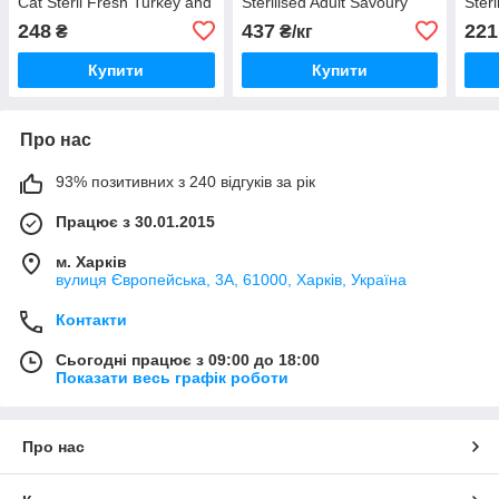
Cat Steril Fresh Turkey and
Sterilised Adult Savoury
Steri
Duck зі свіжого м'яса
Duo з тріскою та фореллю
інди
248
437
221
₴
₴/кг
індички та качки 0,4 кг
Purina Ваговий ціна за 1 кг
Savory
Купити
Купити
Про нас
93% позитивних з 240 відгуків за рік
Працює з 30.01.2015
м. Харків
вулиця Європейська, 3А, 61000, Харків, Україна
Контакти
Сьогодні працює з 09:00 до 18:00
Показати весь графік роботи
Про нас