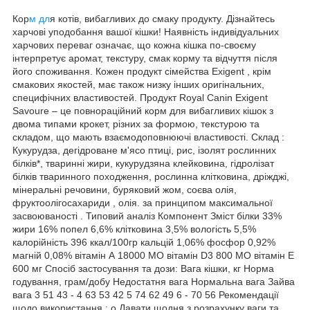
Кор
м дл
я котів, вибагливих до смаку продукту. Дізнайтесь
харчові уподобання вашої кішки! Наявність індивідуальних
харчових переваг означає, що кожна кішка по-своєму
інтерпретує аромат, текстуру, смак корму та відчуття після
його споживання. Кожен продукт сімейства Exigent , крім
смакових якостей, має також низку інших оригінальних,
специфічних властивостей. Продукт Royal Canin Exigent
Savoure – це повнораційний корм для вибагливих кішок з
двома типами крокет, різних за формою, текстурою та
складом, що мають взаємодоповнюючі властивості. Склад :
Кукурудза, дегідроване м'ясо птиці, рис, ізолят рослинних
білків*, тваринні жири, кукурудзяна клейковина, гідролізат
білків тваринного походження, рослинна клітковина, дріжджі,
мінеральні речовини, буряковий жом, соєва олія,
фруктоолігосахариди , олія. за принципом максимальної
засвоюваності . Типовий аналіз Компонент Зміст білки 33%
жири 16% попел 6,6% клітковина 3,5% вологість 5,5%
калорійність 396 ккал/100гр кальцій 1,06% фосфор 0,92%
магній 0,08% вітамін А 18000 МО вітамін D3 800 МО вітамін Е
600 мг Спосіб застосування та дози: Вага кішки, кг Норма
годування, грам/добу Недостатня вага Нормальна вага Зайва
вага 3 51 43 - 4 63 53 42 5 74 62 49 6 - 70 56 Рекомендації
щодо використання : o Давати щодня з розрахунку ваги та