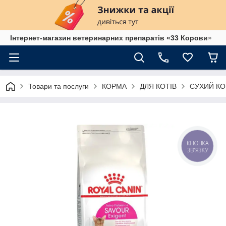
Інтернет-магазин ветеринарних препаратів «33 Корови»
Товари та послуги
КОРМА
ДЛЯ КОТІВ
СУХИЙ КО
КНОПКА
ЗВ'ЯЗКУ