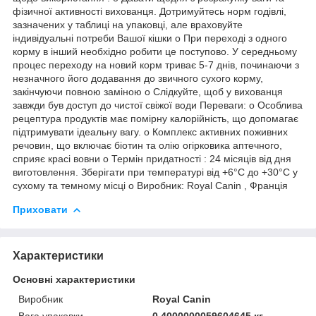
фізичної активності вихованця. Дотримуйтесь норм годівлі,
зазначених у таблиці на упаковці, але враховуйте
індивідуальні потреби Вашої кішки o При переході з одного
корму в інший необхідно робити це поступово. У середньому
процес переходу на новий корм триває 5-7 днів, починаючи з
незначного його додавання до звичного сухого корму,
закінчуючи повною заміною o Слідкуйте, щоб у вихованця
завжди був доступ до чистої свіжої води Переваги: o Особлива
рецептура продуктів має помірну калорійність, що допомагає
підтримувати ідеальну вагу. o Комплекс активних поживних
речовин, що включає біотин та олію огірковика аптечного,
сприяє красі вовни o Термін придатності : 24 місяців від дня
виготовлення. Зберігати при температурі від +6°С до +30°С у
сухому та темному місці o Виробник: Royal Canin , Франція
Приховати
Характеристики
Основні характеристики
Виробник
Royal Canin
Вага упаковки
0.4000000059604645 кг