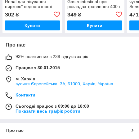
Renal для лікування
Gastrointestinal при
чутл
ниркової недостатності
розладах травлення 400 г
Sens
400 г Royal Canin
Royal Canin
Ваго
302
349
471
₴
₴
Купити
Купити
Про нас
93% позитивних з 238 відгуків за рік
Працює з 30.01.2015
м. Харків
вулиця Європейська, 3А, 61000, Харків, Україна
Контакти
Сьогодні працює з 09:00 до 18:00
Показати весь графік роботи
Про нас